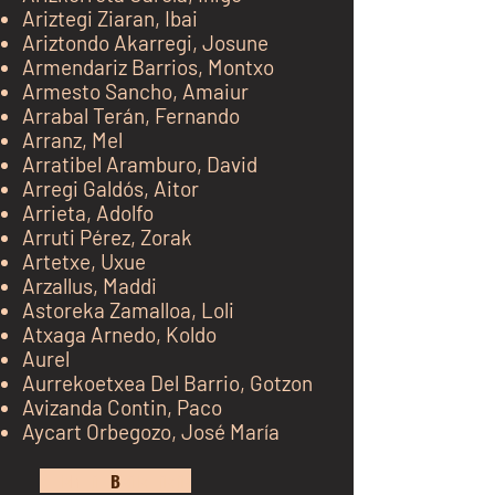
Ariztegi Ziaran, Ibai
Ariztondo Akarregi, Josune
Armendariz Barrios, Montxo
Armesto Sancho, Amaiur
Arrabal Terán, Fernando
Arranz, Mel
Arratibel Aramburo, David
Arregi Galdós, Aitor
Arrieta, Adolfo
Arruti Pérez, Zorak
Artetxe, Uxue
Arzallus, Maddi
Astoreka Zamalloa, Loli
Atxaga Arnedo, Koldo
Aurel
Aurrekoetxea Del Barrio, Gotzon
Avizanda Contin, Paco
Aycart Orbegozo, José María
kh j
B
kj k jk jk