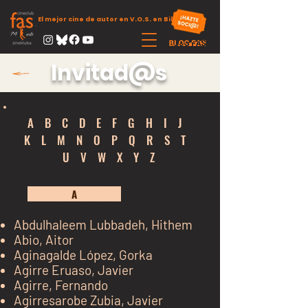
El mejor cine de autor en V.O.S. en Bilbao
Invitad@s
A
B
C
D
E
F
G
H
I
J
K
L
M
N
O
P
Q
R
S
T
U
V
W
X
Y
Z
kh j
A
kj k jk jk
Abdulhaleem Lubbadeh, Hithem
Abio, Aitor
Aginagalde López, Gorka
Agirre Er
uaso, Javier
Agirre, Fernando
Agirresarobe Zubia, Javier