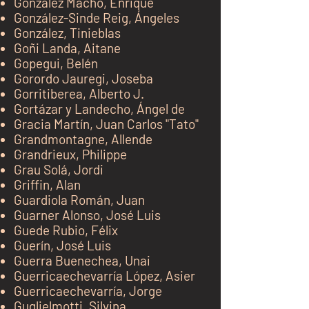
González Macho, Enrique
González-Sinde Reig, Ángeles
González, Tinieblas
Goñi Landa, Aitane
Gopegui, Belén
Gorordo Jauregi, Joseba
Gorritiberea, Alberto J.
Gortázar y Landecho, Ángel de
Gracia Martín, Juan Carlos
"Tato"
Grandmontagne, Allende
Grandrieux, Philippe
Grau
Solá
, Jordi
Griffin, Alan
Guardiola Román, Juan
Guarner Alonso, José Luis
Guede Rubio, Félix
Guerín, José Luis
Guerra Buenechea
, Una
i
Guerricaechevarría López, Asier
Guerricaechevarría, Jorge
Guglielmotti, Silvina