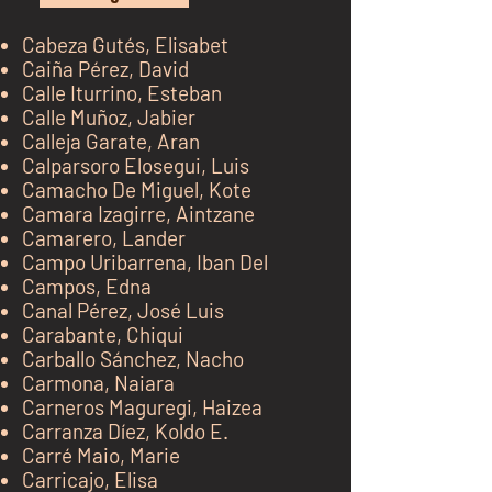
Cabeza Gutés, Elisabet
Caiña Pérez, David
Calle Iturrino, Esteban
Calle Muñoz, Jabier
Calleja Garate, Aran
Calparsoro Elosegui, Luis
Camacho De Miguel, Kote
Camara Izagirre, Aintzane
Camar
ero, Lander
Campo Uribarrena, Iban Del
Campos, Edna
Canal Pérez, José Luis
Carabante, Chiqui
Carballo Sánchez, Nacho
Carmona, Naiara
Carneros Maguregi, Haizea
Carranza Díez, Koldo E.
Carré Maio, Marie
Carricajo, Elisa