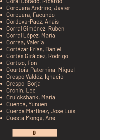
Coral Dorado, Ricardo
Corcuera Andrino, Javier
Corcuera, Facundo
Córdova-Páez, Anaís
Corral Giménez, Rubén
Corral López, María
Correa, Valeria
Cortázar Frías, Daniel
Cortés Giráldez, Rodrigo
Cortizo, Fon
Courtois-Paternina, Miguel
Crespo Valdéz, Ignacio
Crespo, Borja
Cronin, Lee
Cruickshank, María
Cuenca, Yunuen
Cuerda Martínez, Jose Luis
Cuesta Monge, Ane
kh j
D
kj k jk jk