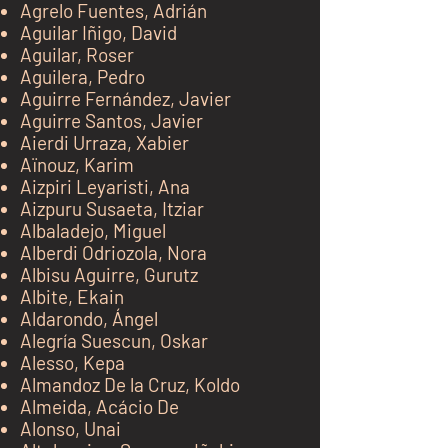
Agrelo Fuentes, Adrián
Aguilar Iñigo, David
Aguilar, Roser
Aguilera, Pedro
Aguirre Fernández, Javier
Aguirre Santos, Javier
Aierdi Urraza, Xabier
Aïnouz, Karim
Aizpiri Leyaristi, Ana
Aizpuru Susaeta, Itziar
Albaladejo, Miguel
Alberdi Odriozola, Nora
Albisu Aguirre, Gurutz
Albite, Ekain
Aldarondo, Ángel
Alegría Suescun, Oskar
Alesso, Kepa
Almandoz De la Cruz, Koldo
Almeida, Acácio De
Alonso, Unai