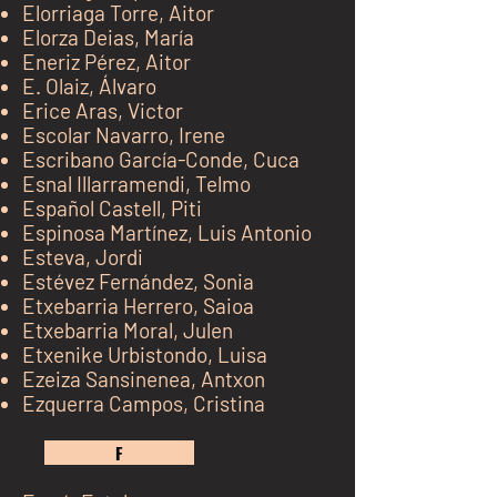
Elorriaga Torre, Aitor
Elorza Deias, María
Eneriz Pérez, Aitor
E. Olaiz, Álvaro
Erice Aras, Victor
Escolar Navarro, Irene
Escribano García-Conde, Cuca
Esnal Illarramendi, Telmo
Español Castell, Piti
Espinosa Martínez, Luis Antonio
Esteva, Jordi
Estévez Fernández, Sonia
Etxebarria Herrero, Saioa
Etxebarria Moral, Julen
Etxenike Urbistondo, Luisa
Ezeiza Sansinenea, Antxon
Ezquerra Campos, Cristina
kh j
F
kj k jk jk