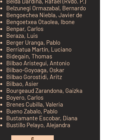
Belda
Dardiñá
, Rafael (
Rvdo. P.)
Belzunegi Ormazabal, Bernardo
Bengoechea Niebla, Javier de
Bengoetxea Otaolea, Ibone
Benpar, Carlos
Beraza, Luis
Berger Uranga, Pablo
Berriatua Martín, Luciano
Bidegain, Thomas
Bilbao Aristegu
i, Antonio
Bilbao-Goyoaga, Oskar
Bilbao Gorostidi, Aritz
Bilbao, Asier
Bourgeaud Zarandona, Gaizka
Boyero, Carlos
Brenes Cubilla, Valeria
Bueno Zabalo, Pablo
Bustamante Escobar, Diana
Bustillo Pelayo, Alejandra
kh j
C
kj k jk jk