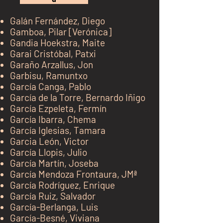
Galán Fernández, Diego
Gamboa, Pilar [Verónica]
Gandia Hoekstra, Maite
Garai Cristóbal, Patxi
Garaño Arzallus, Jon
Garbisu, Ramuntxo
García Canga, Pablo
García de la Torre, Bernardo Iñigo
García Ezpeleta, Fermín
García Ibarra, Chema
García Iglesias, Tamara
Garcia León, Victor
García Llopis, Julio
García Martín, Joseba
García Mendoza Frontaura, JMª
García Rodríguez, Enrique
García Ruiz, Salvador
García-Berlanga, Luis
García-Besné, Viviana