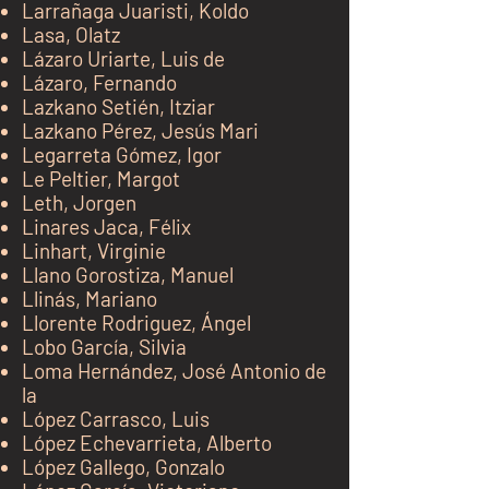
Larrañaga Juaristi, Koldo
Lasa, Olatz
Lázaro Uriarte, Luis de
Lázaro, Fernando
Lazkano Setién, Itziar
Lazkano Pérez, Jesús Mari
Legarreta Gómez, Igor
Le Peltier, Margot
Leth, Jorgen
Linares
Jaca
, Félix
Linhart, Virginie
Llano Gorostiza, Manuel
Llinás, Mariano
Llorente Rodriguez, Ángel
Lobo García, Silvia
Loma Hernández, José Antonio de
la
López Carrasco, Luis
López Echevarrieta, Alberto
López Gallego, Gonzalo