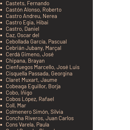
Castets, Fernando
Castón Alonso, Roberto
Castro Andreu, Nerea
Castro Egia, Hibai
Castro, Daniel
Caz, Oscar del
Cebollada García, Pascual
Cebrián Jubany, Marçal
Cerdá Gimeno, José
Chipana, Brayan
Cienfuegos Marcello, José Luis
Cisquella Passada, Georgina
Claret Muxart, Jaume
Cobeaga Eguillor, Borja
Cobo, Iñigo
Cobos López, Rafael
Coll, Mar
Colmenero Simón, Silvia
Concha Riveros, Juan Carlos
Cons Varela, Paula