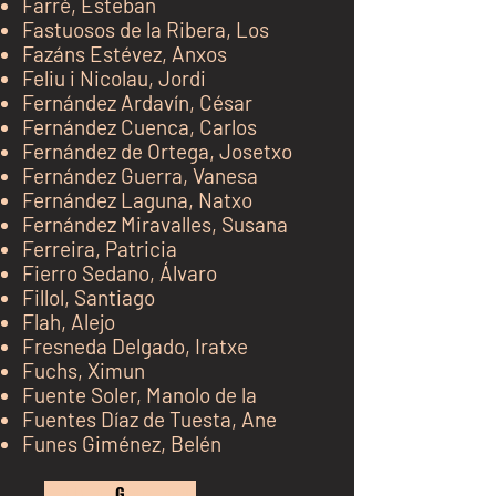
F
arré, Esteban
Fastuosos de la Ribera, Los
Fazáns Estévez, Anxos
Feliu i Nicolau, Jordi
Fernández Ardavín, César
Fernández Cuenca, Carlos
Fernández de O
rtega,
Josetxo
Fernández Guerra, Vanesa
Fernández Laguna, Natxo
Fernández Miravalles, Susana
Ferreira, Patricia
Fierro Sedano, Álvaro
Fillol, Santiago
Flah, Alejo
Fresneda Delgado, Iratxe
Fuchs, Ximun
Fuente Soler, Manolo de la
Fuentes Díaz de Tuesta, Ane
Funes Giménez, Belén
kh j
G
kj k jk jk