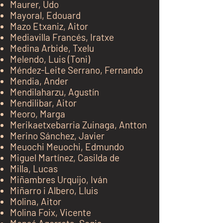
Maurer, Udo
Mayoral, Edouard
Mazo Etxaniz, Aitor
Mediavilla Francés, Iratxe
Medina Arbide, Txelu
Melendo, Luis (Toni)
Méndez-Leite Serrano, Fernando
Mendia, Ander
Mendilaharzu, Agustín
Mendilibar, Aitor
Meoro, Marga
Merikaetxebarria Zuinaga, Antton
Merino Sánchez, Javier
Meuochi Meuochi, Edmundo
Miguel Martínez, Casilda de
Milla, Lucas
Miñambres Urquijo, Iván
Miñarro i Albero, Lluis
Molina, Aitor
Molina Foix, Vicente