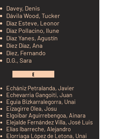
Davey, Denis
Dávila Wood, Tucker
Díaz Es
teve, Leo
nor
​Díaz Pollacino, Ilune
Díaz Yanes, Agustín
Díez Díaz, Ana
​Díez, Fernando
​D.G., Sara
kh j
E
kj k jk jk
Echániz Petralanda, Javier
E
chevarria Gangoiti, Juan
Eguia Bizkarralegorra, Unai
Eizagirre Olea, Josu
Elgoibar Aguirrebengoa, Ainara
Elejalde
Fernández Villa
, José Luis
Elías Ibarreche, Alejandro
Elorriaga López de Letona, Unai