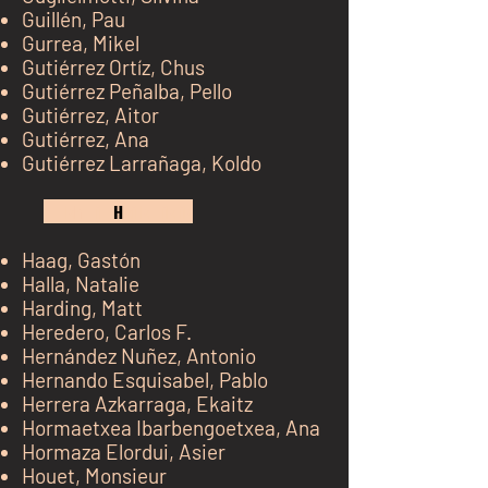
Guillén, Pau
Gurrea, Mikel
Gutiérrez Ortíz, Chus
Gutiérrez Peñalba, Pello
Gutiérrez, Aitor
G
utiérrez, Ana
Gutiérrez Larrañaga, Koldo
kh j
H
kj k jk jk
Haag, Gastón
Halla, Natalie
Harding, Matt
Heredero, Carlos F.
Hernández
Nuñez
, A
n
tonio
Hernando Esquisabel, Pablo
Herrera Azkarraga, Ekaitz
Hormaetxea Ibarbengoetxea, Ana
Hormaza Elordui, Asier
Houet, Monsieur