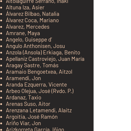
Altolaguirre Serrano, Iñaki
Altuna Iza, Asier
Álvarez Bilbao, Natalia
Álvarez Coca, Mariano
Álvarez, Mercedes
Amrane, Maya
Angelo, Guiseppe d’
Angulo Anthonisen, Josu
Anzola (Ansola) Erkiaga, Benito
Apellaniz Castroviejo, Juan María
Aragay Sastre, Tomás
Aramaio Bengoetxea, Aitzol
Aramendi, Jon
Aranda Ezquerra, Vicente
Arbeo Olejua, José (Rvdo
.
P.)
Ardanaz, Taxio
Arenas Suso, Aitor
Arenzana Letamendi, Alaitz
Argoitia, José Ramón
Ariño Viar, Jon
Arizkorreta García, Iñigo