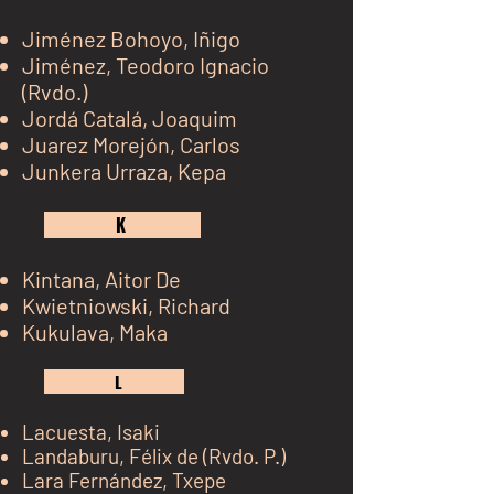
Jiménez
Bohoyo, Iñigo
Jiménez, Teodoro Ignacio
(Rvdo.)
Jordá
Catalá
, Joaquim
Juarez Morejón, Carlos
Junkera Urraza, Kepa
kh j
K
kj k jk jk
Kintana, Aitor De
Kwietniowski, Richard
Kukulava, Maka
kh j
L
kj k jk j
Lacuesta, Isaki
Landaburu, Félix d
e
(R
vdo. P.)
Lara Ferná
ndez, Txepe