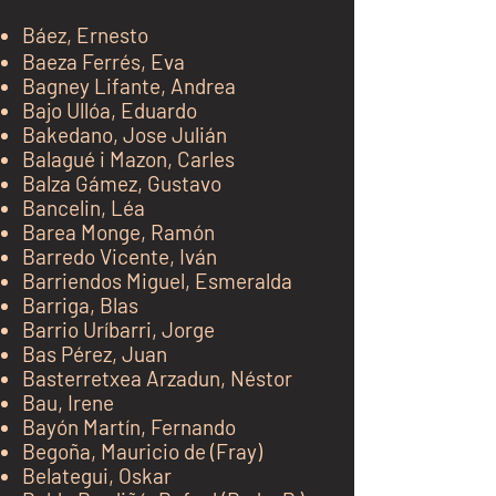
Báez, Ernesto
Baeza Ferrés, Eva
Bagney Lifante, Andrea
Bajo Ullóa, Eduardo
Bakedano, Jose Julián
Balagué i Mazon, Carles
Balza
Gámez
, Gusta
vo
Bancelin, Léa
Barea Monge, Ramón
Barredo Vicente, Iván
Barriendos Miguel, Esmeralda
Barriga, Blas
Barrio Uríbarri, Jorge
Bas Pérez, Juan
Basterretxea Arzadun, Néstor
Bau, Irene
Bayón Martín, Fernando
Begoña, Mauricio de (Fray)
Belategui, Oskar