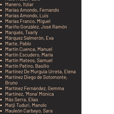
Manero, Itziar
Marías Amondo, Fernando
Marías Amondo, Luis
Marías Franco, Miguel
Mariño González, José Ramón
Marqués, Txarly
Márquez Salmerón, Eva
Marte, Pablo
Martín Cuenca, Manuel
Martín Escudero, María
Martín Mateos, Samuel
Martín Patino, Basilio
Martínez De Murguia Urreta, Elena
Martínez Diego de Sotomonte,
Bruno
Martínez Fernández, Gemma
Martínez, ‘Mona’ Mónica
Más Serra, Elías
Matji Tuduri, Manolo
Mauleón Carbayo, Sara