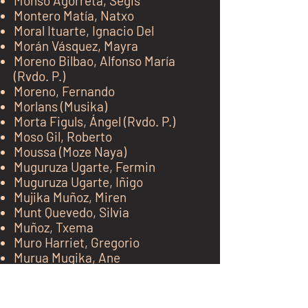
Monsó Agorreta, Segis
Montero Matía, Natxo
Moral Ituarte, Ignacio Del
Morán Vásquez, Mayra
Moreno Bilbao, Alfonso María
(Rvdo. P.)
Moreno, Fernando
Morlans (Musika)
Morta Figuls, Ángel (Rvdo. P.)
Moso Gil, Roberto
Moussa (Moze Naya)
Muguruza Ugarte, Fermin
Muguruza Ugarte, Iñigo
Mujika Muñoz, Miren
Munt Quevedo, Silvia
Muñoz, Txema
Muro Harriet, Gregorio
Murua Mugika, Ane
Muruzabal
Ollo
, Maitena
kh j
N
kj k jk jk