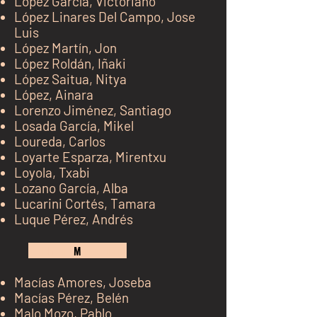
López García, Victoriano
López Linares Del Campo, Jose
Luis
López Martín, Jon
López Roldán, Iñaki
López Saitua, Nitya
López, Ainara
Lorenzo Jiménez, Santiago
Losada García, Mikel
Loureda, Carlos
Loyarte Esparza
, Mirentxu
Loyola, Txabi
Lozano García, Alba
Lucarini Cortés, Tamara
Luque Pérez, Andrés
kh j
M
kj k jk jk
Macías Amores, Joseba
Macías Pérez, Belén
Malo Mozo, Pablo