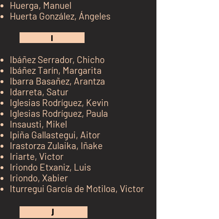
Huerga, Manuel
Huerta González, Ángeles
kh j
I
kj k jk jk
Ibáñez Serrador, Chicho
Ibáñez Tarín, Margarita
Ibarra Basañez, Arantza
Idarreta, Satur
Iglesias Rodríguez, Kevin
Iglesias Rodríguez, Paula
Insausti, Mikel
Ipiña Gallastegui, Aitor
Irastorza Zulaika, Iñake
Iriarte, Victor
Iriondo Etxaniz, Luis
Iriondo, Xabier
Iturregui García de Motiloa, Victor
kh j
J
kj k jk jk