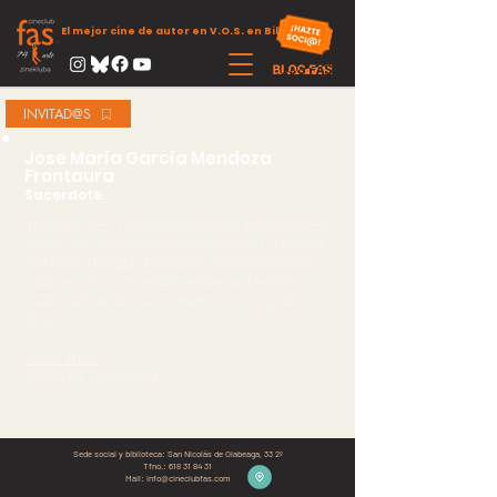
El mejor cine de autor en V.O.S. en Bilbao
INVITAD@S
Jose María García Mendoza
Frontaura
Sacerdote
(Durango. 1925 - ) Sacerdote ordenado en Vitoria (1951)
y párroco en varias localidades vizcaínas. En 1959 fue
nombrado Delegado Diocesano de Cinematografía y
colaboró con los cineclubs de Bizkaia. También
colaborador en los diarios
Hierro
y
La Gaceta del
Norte.
Visitas al Fas
:
Sesión 152 1958/02/03
Sede social y biblioteca:
San Nicolás de Olabeaga, 33 2º
Tfno.:
618 31 84 31
Mail:
info@cineclubfas.com