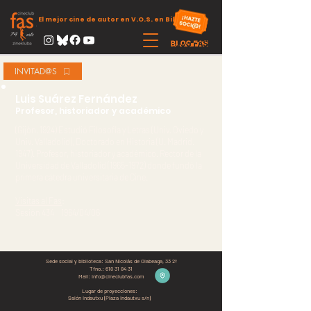
El mejor cine de autor en V.O.S. en Bilbao
INVITAD@S
Luis Suárez Fernández
Profesor, historiador y académico
(Gijón. 1924) Estudió Filosofía y Letras (Univ. Oviedo y
Univ. Valladolid), Doctorado en Historia (U. Madrid.
1947). Profesor, historiador y académico. Rector de la
Universidad de Valladolid
(1965-1972)
donde fundó la
primera cátedra universitaria de Cine.
Visitas al Fas
:
Sesión 434 1964/04/06
Sede social y biblioteca:
San Nicolás de Olabeaga, 33 2º
Tfno.:
618 31 84 31
Mail:
info@cineclubfas.com
Lugar de proyecciones:
Salón Indautxu (Plaza Indautxu s/n)