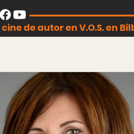
 cine de autor en V.O.S. en Bi