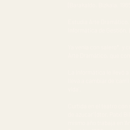
(Barakaldo, Bizkaia. 196
Estudia Arte Dramático, 
Informática de Gestión. 
Ya venía con salero*, y c
Arte Dramático, que co
La Informática le llevó a
lleva a cambiar de ‘carri
vida’.
Curtida en el teatro co
de azucar’ (dtor. Patxi B
mismo año trabaja en ‘Arr