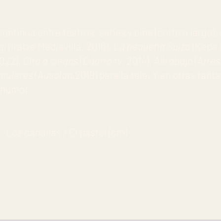
continua entre teatros, series y cine (corto o largo
gi
(Iratxe Mediavilla. 2016),
La pequeña Suiza
(Kepa 
2022).
Cita a ciegas
(
Cuatro tv
. 2014),
Allí abajo
(
Atre
 mujeres
(
Ausolan.
2019) para la tele. Y en otras tant
 humor.
Los canallas / El pastel (cm)