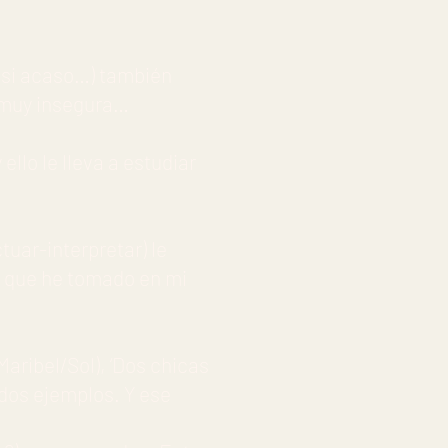
r si acaso…) también
l) muy insegura…
ello le lleva a estudiar
tuar-interpretar) le
ión que he tomado en mi
Maribel/Sol), ‘Dos chicas
n dos ejemplos. Y ese