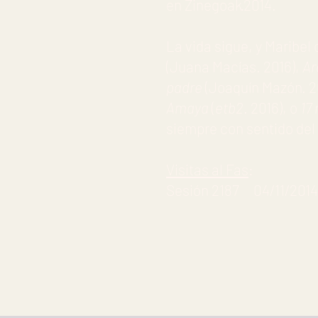
en Zinegoak·2014.
La vida sigue, y Maribel 
(Juana Macías. 2016),
Ar
padre
(Joaquín Mazón. 
Amaya
(
etb2
. 2016), o
17
siempre con sentido del
Visitas al Fas
:
Sesión 2187 04/11/2014 