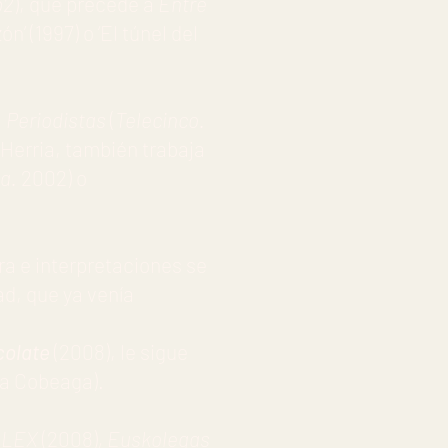
b2
), que precede a
Entre
’ (1997) o ‘El túnel del
,
Periodistas
(
Telecinco.
 Herria, también trabaja
ia.
2002) o
ara e interpretaciones se
d, que ya venía
colate
(2008), le sigue
ja Cobeaga).
s
LEX
(2008)
, Euskolegas