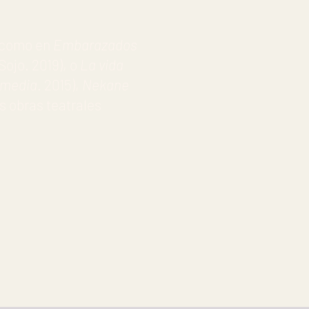
), como en
Embarazados
Sojo. 2019), o
La vida
smedia
. 2015),
Nekane
as obras teatrales