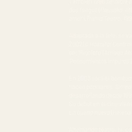
También 1996 se inicia e
dos fuegos
(
Pausoka-et
amor’ (
Trama Teatro.
199
Adaptada a la tele, se v
2002) o
Hospital Centra
en: ‘Rigoleto’ (
Arriaga An
‘Pensamientos impuros’ 
En 2003 será el ‘bombazo
hacen populares. Simpat
desarrollando desde 1996,
Su debut en el cine vie
La buena nueva
(Helena
Alternando teatro, tv, co