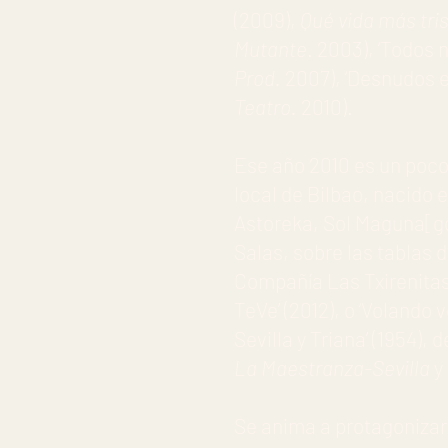
(2009),
Qué vida más tri
Mutante
. 2003), ‘Todos
Prod.
2007), ‘Desnudos en
Teatro.
2010).
Ese año 2010 es un poco
local de Bilbao, nacido
Astoreka, Sol Maguna[go
Salas, sobre las tablas 
Compañía Las Txirenitas
TeVe’ (2012), o ‘Volando 
Sevilla y Triana’ (1954)
La Maestranza-Sevilla
y
Se anima a protagoniza