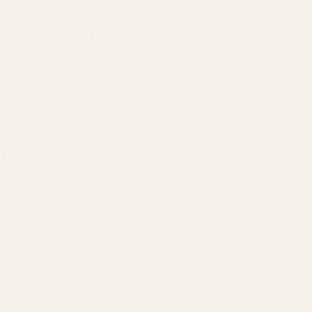
atro ‘Squash’ (
Teatro
er Lehendakari’ (
Glu-Glu
Presidentas’ (
Nexo
a Badulake (pequeño
ta ‘Las Txirenitas’: Loli
o Rogado y Maribel
e ahí conformarán la
as’ (2011), ‘Amanda
ción de la zarzuela ‘Entre
.
Teatro Arriaga-Bilbao,
 cineclub Fas, tras ganar