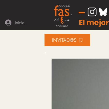
El mejor
Iniciar sesión
INVITAD@S