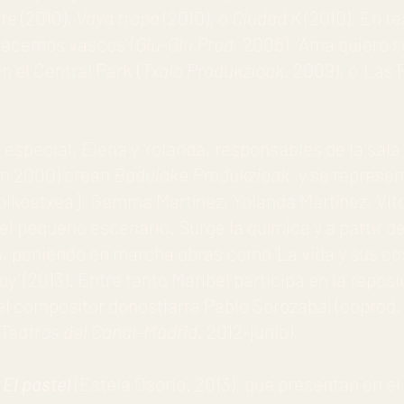
ste
(2010),
Vaya tropa
(2010), o
Ciudad K
(2010). En te
 nacemos vascos’ (
Glu-Glu
Prod.
2006), ‘Ama quiero s
 el Central Park’ (
Txalo Produkzioak.
2009), o ‘Las 
 especial, Elena y Yolanda, responsables de la sal
 en 2000) crean
Badulake Produkzioak
, y se represen
ikoetxea], Gemma Martínez, Yolanda Martínez, Vit
del pequeño escenario. Surge la química y a partir d
, poniendo en marcha obras como ‘La vida y sus cos
voy’ (2013). Entre tanto Maribel participa en la reposi
, del compositor donostiarra Pablo Sorozabal (coprod
Teatros del Canal-Madrid.
2012-junio).
r
El pastel
(Estela Osorio. 2013), que presentan en el