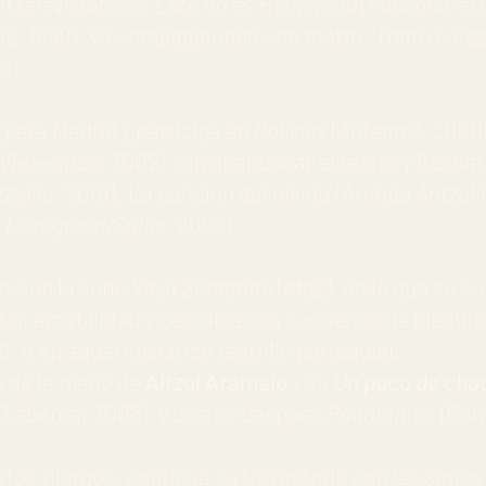
n televisión con
Esto no es Hollywood
(
Pausoka-et
b2.
1998). Va compaginando con teatro, ‘Tonto corazón
9).
a para Madrid y participa en
Policías
(
Antena 3.
2001)
l
(
Telecinco
. 2002). Sin abandonar el teatro y Euskal
tzokia.
2001), ‘La canción del olvido’ (
Arriaga Antzok
(
Torregrosa/Salas.
2002).
’ con la serie
Vaya Semanita
(
etb2
), en la que su c
ía, amabilidad y cercanía son sus señas de identida
 o en aquel iniciático teatrillo parroquial.
ne de la mano de
Aitzol Aramaio
y su
Un poco de cho
 Taberna. 2008), y un año después
Pagafantas
(Bor
rtos y largos, continua su trayectoria con las serie