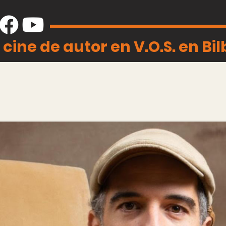
 cine de autor en V.O.S. en Bi