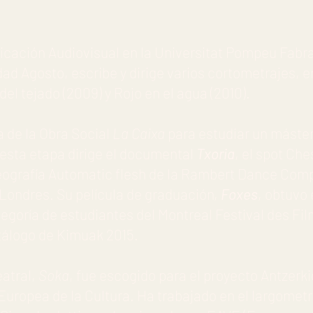
cación Audiovisual en la Universitat Pompeu Fabra
dad Agosto, escribe y dirige varios cortometrajes, 
el tejado (2009) y Rojo en el agua (2010).
a de la Obra Social
La Caixa
para estudiar un máster
esta etapa dirige el documental
Txoria
, el spot Che
eografía Automatic flesh de la Rambert Dance Comp
 Londres. Su película de graduación,
Foxes
, obtuvo 
ategoría de estudiantes del Montreal Festival des Fi
tálogo de Kimuak 2015.
eatral,
Soka
, fue escogido para el proyecto Antzerki
Europea de la Cultura. Ha trabajado en el largometr