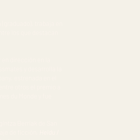
 (graduado), trabaja en
entre los que destacan
 en dirección en la
ssmates y desarrolla la
any, estrenada en el
entre otros el premio a
lmes du Monde y fue
gintza Berriak de San
aje de ficción,
Heldu
/