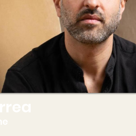
rrea
ne