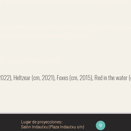
 Sigurdardottir y seleccionado por EAVE (European 
, también seleccionado por Kimuak. Así mismo cola
edagogico para escuelas e institutos.
 Suro / Heltzear (cm)
2022), Heltzear (cm, 2021), Foxes (cm, 2015), Red in the water 
Lugar de proyecciones:
Salón Indautxu (Plaza Indautxu s/n)