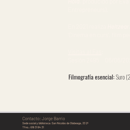
Hold
, producido por Eva
Entrepreneurs).
En 2021 realiza
Heltzear
‘Cinema en curs’, film p
Visitas al Fas
:
Sesión 2495 06/06/2023
Filmografía esencial:
Suro (
Contacto: Jorge Barrio
Sede social y biblioteca:
San Nicolás de Olabeaga, 33 2º
Tfno.: 618 31 84 31