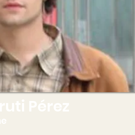
ruti Pérez
ne