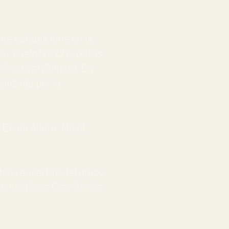
nte estudia cine en la
os:
Vuela
(2022) y
Gotas
Festival (Bilbao). En
anizada por la
 Ekain Albite, Mikel
aki ausartak’ del grupo
club’ (Sara Diéz García.