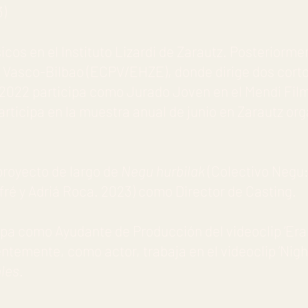
3)
icos en el Instituto Lizardi de Zarautz. Posteriorme
s Vasco-Bilbao (ECPV/EHZE), donde dirige dos cort
2022 participa como Jurado Joven en el Mendi Film 
rticipa en la muestra anual de junio en Zarautz org
proyecto de largo de
Negu hurbilak
(Colectivo Negu:
fré y Adriá Roca. 2023) como Director de Casting.
pa como Ayudante de Producción del videoclip ‘Erab
ntemente, como actor, trabaja en el videoclip ‘Night
les
.