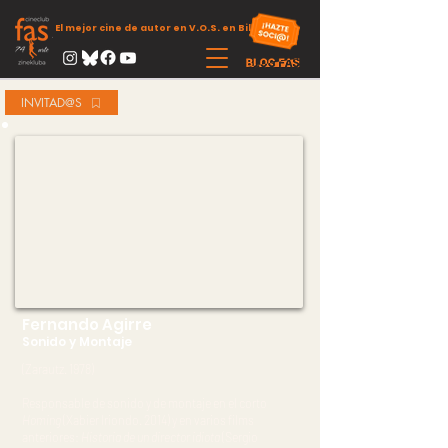
El mejor cine de autor en V.O.S. en Bilbao
INVITAD@S
Fernando Agirre
Sonido y Montaje
(Zarautz. 1978)
Responsable de sonido y de montaje en el corto
Homing
(Xabier Iriondo. 2014) y en
varios films
anteriores:
Historia de un director idiota
(Sergio