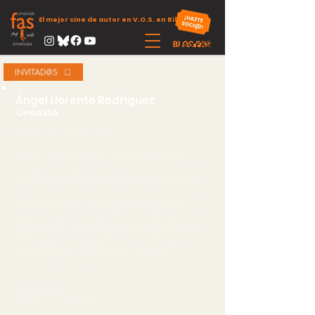
El mejor cine de autor en V.O.S. en Bilbao
INVITAD@S
Ángel Llorente Rodriguez
Cineasta
(Madrid. 1941 – Madrid. 1992)
Escritor, guionista, crítico, ensayista, docente y
realizador. Fundador y director de la revista
Ciencia
(U.
Complutense Madrid), crítico en la revista
Cinestudio,
coordinador de los cine-fórums en los cineclubs de
España, secretario de la Fed. Nac. de Cineclubs,
jurado en varios festivales de cine, colaborador en X
ZINEBI (1968), colaborador en VII FICX (1969). De 1971 a
1979 trabajó en Paraguay (Inst. Cultura Hispánica). De
vuelta a España, trabaja en cine y tv: guión,
realización y producción.
Visitas al Fas
:
Sesión 551 1967/02/27