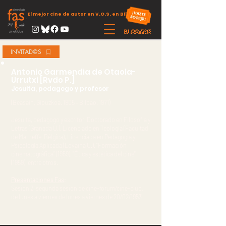
El mejor cine de autor en V.O.S. en Bilbao
INVITAD@S
Antonio Garmendia de Otaola-
Urrutxi [Rvdo P.]
Jesuita, pedagogo y profesor
(Beasain, Gipuzkoa. 1905 – Bilbao. 1971)
Jesuita, pedagogo y escritor. Doctorado en Filosofía y
Letras (Granada U.). Licenciado en Teología (Facultad
de Marneffe. Bélgica), Licenciada en Pedagogía y
Psicología Aplicada (Lovaina U.). "Formación
cinematográfica" (1959), "Ética y estética del cine"
(1959), entre otros.
Presentaciones Fas
:
Sesión 2, segunda sesión de cine-forum/cine-club,
de lunes a viernes de lunes a viernes de 20/02/1953