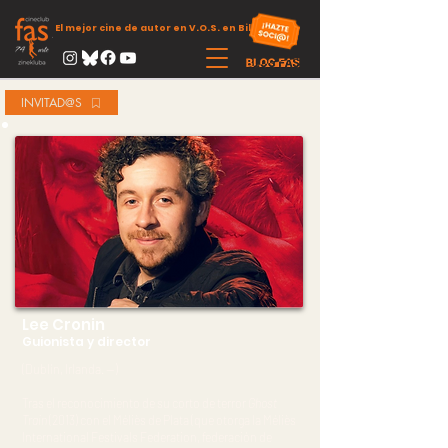
El mejor cine de autor en V.O.S. en Bilbao
INVITAD@S
Lee Cronin
Guionista y director
(Dublín, Irlanda. --)
Tras el reconocimiento de su corto de terror
Ghost
Train
(2013) con el Méliès de Plata (que otorga la Méliès
International Festivals Federation, federación de