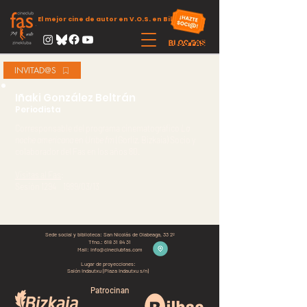
El mejor cine de autor en V.O.S. en Bilbao
INVITAD@S
Iñaki González Beltrán
Periodista
Corresponsable del programa cinematográfico
La
noche americana
en
Uribe fm
(Gorliz. Bizkaia) Socio y
colaborador del Fas en los años 80.
Visitas al Fas
:
Sesión 1294 1989/03/13
Sede social y biblioteca:
San Nicolás de Olabeaga, 33 2º
Tfno.:
618 31 84 31
Mail:
info@cineclubfas.com
Lugar de proyecciones:
Salón Indautxu (Plaza Indautxu s/n)
Patrocinan