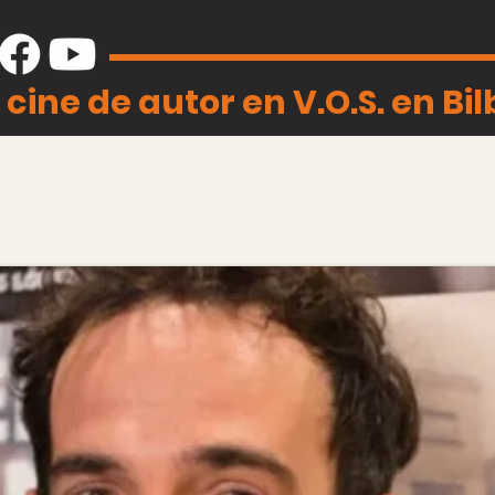
 cine de autor en V.O.S. en Bi