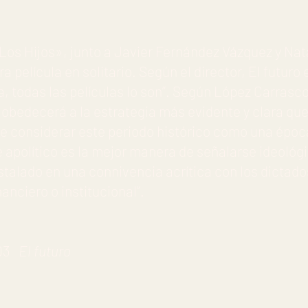
os Hijos», junto a Javier Fernández Vázquez y Nata
a película en solitario. Según el director, El futuro 
a, todas las películas lo son”. Según López Carrasco
 obedecerá a la estrategia más evidente y clara qu
de considerar este periodo histórico como una époc
e apolítico es la mejor manera de señalarse ideoló
nstalado en una connivencia acrítica con los dictado
nciero o institucional”.
/03
El futuro