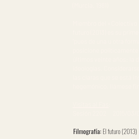
(Murcia. 1981)
Miembro del «Colectivo L
futuro (2013) es su primer
“pues de una u otra form
posicione políticamente
últimos veinte años: la 
ideologías. Considerars
las claras que se está i
hegemónico, llámese fina
Visitas al Fas
:
Sesión 2202 2015/03
Filmografía:
El futuro (2013)