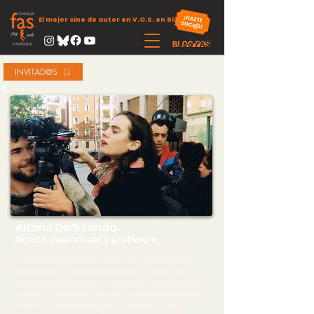
El mejor cine de autor en V.O.S. en Bilbao
INVITAD@S
Aitane Goñi Landa
Artista audiovisual y profesora
Licenciada en Historia, Máster en Historia del Arte,
Investigación y Creación en Arte (UPV/EHU. 2021).
Cofundadora de
Arriguri
, como grupo de creador@s
vasc@s y laboratorio. Ha participado como fotógrafa,
cámara, y directora de arte en videoclips y otras