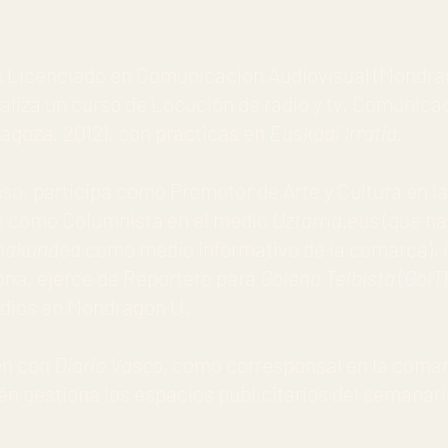
es Licenciado en Comunicación Audiovisual (Mondra
realiza un curso de Locución de radio y tv, Comunica
ragoza. 2012), con prácticas en
Euskadi Irratia.
so, participa como Promotor de Arte y Cultura en l
e como Columnista en el medio
Uztarria.eus
(que na
dinakundea
como medio informativo de la comarca), O
zona, ejerce de Reportero para
Goiena Telbista
(
GoiT
dios en Mondragon U.
ión con
Diario Vasco,
como corresponsal en la comarc
én gestiona los espacios publicitarios del semanar