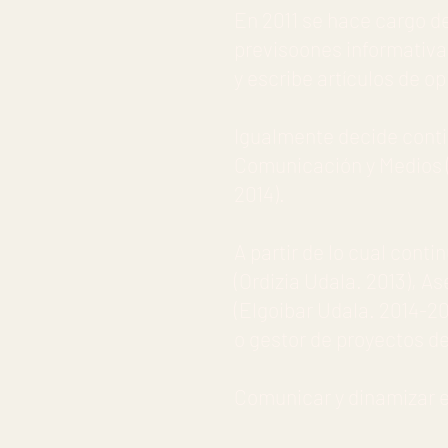
En 2011 se hace cargo d
previsoones informativ
y escribe artículos de o
Igualmente decide cont
Comunicación y Medios
2014).
A partir de lo cual cont
(Ordizia Udala. 2013), As
(Elgoibar Udala. 2014-2
o gestor de proyectos d
Comunicar y dinamizar e