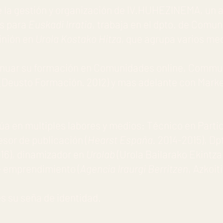
e la gestión y organización de IV.HUHEZINEMA, un 
as para
Euskadi Irratia
, trabaja en el dpto. de Comun
pinión en
Urola Kostako Hitza,
que agrupa varios med
inuar su formación en Comunidades online, Commu
(Deusto Formación. 2012) y mas adelante con Market
inúa en multiples labores y medios: Técnico en Par
esor de publicación (
Hearst España.
2014-2015), D
016), dinamizador en
Urolab
(Urola Bailarako Ekintza
e emprendimiento (
Agencia Iraurgi Berritzen
, Azkoit
s su seña de identidad.