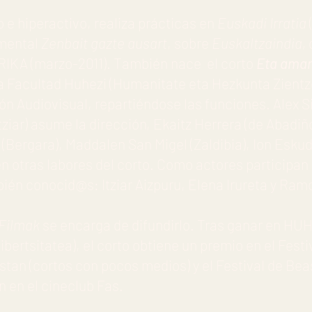
 e hiperactivo, realiza prácticas en
Euskadi Irratia
umental
Zenbait gazte ausart
, sobre
Euskaltzaindia,
RIKA (marzo-2011). También nace el corto
Eta ama
a Facultad Huhezi (Humanitate eta Hezkunta Zientze
Audiovisual, repartiéndose las funciones. Alex Sil
de Itziar) asume la dirección, Ekaitz Herrera (de Abad
e (Bergara), Maddalen San Migel (Zaldibia), Ion Eskud
en otras labores del corto. Como actores participan
ién conocid@s: Itziar Aizpuru, Elena Irureta y Ramo
Filmak
se encarga de difundirlo. Tras ganar en HU
ertsitatea), el corto obtiene un premio en el Festi
istan (cortos con pocos medios) y el Festival de Bea
n en el cineclub Fas.