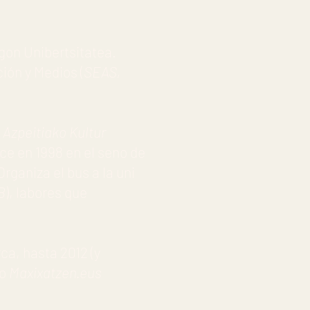
gon Unibertsitatea.
ción y Medios (
SEAS,
a
Azpeitiako Kultur
ce en 1998 en el seno de
rganiza el bus a la uni
B
), labores que
a, hasta 2012 (y
io
Maxixatzen.eus