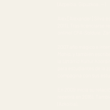
(Azpeitia, Gipuzkoa. --)
Alex [Alexander] Silva 
2011). Tras licenciarse 
online
/
CPA-Salduie
, Za
2007 año mágico e inten
Mahia,
y también escrib
la
Uztarria Kultur Koor
para estudiantes de la 
compagina con sus estu
En 2009 inicia su relac
repetirá en 2016). Tambi
(Azkoitia).