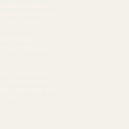
año después realiza
icación del Ayto. Ordizia
ios de la comarca.
nity Manager,
ing online (Deusto F.
ticipación Ciudaddana
pto. Comunicaciones
leen Laborategia. 2015),
ia. 2016).