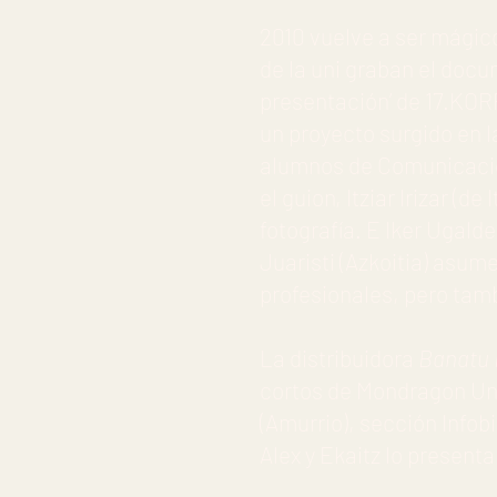
2010 vuelve a ser mágico
de la uni graban el doc
presentación’ de 17.KOR
un proyecto surgido en l
alumnos de Comunicación 
el guion, Itziar Irizar (
fotografía. E Iker Ugald
Juaristi (Azkoitia) asum
profesionales, pero tamb
La distribuidora
Banatu 
cortos de Mondragon Unib
(Amurrio), sección Infob
Alex y Ekaitz lo presenta