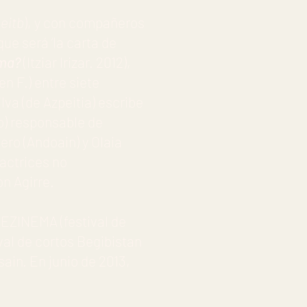
(
eitb
), y con compañeros
que será ‘la carta de
ma?
(Itziar Irizar. 2012),
n F.) entre siete
va (de Azpeitia) escribe
iño) responsable de
ero (Andoain) y Olaia
 actrices no
n Agirre.
HEZINEMA (festival de
val de cortos Begibistan
sain. En junio de 2013,