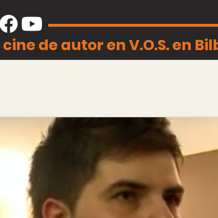
 cine de autor en V.O.S. en Bi