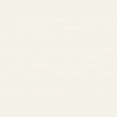
Aurel publica desde 2017. Trabaja para el periódico f
s
y
Le Canard Enchaîné
. También podemos encontrar
CQFD
o en
La Lettre du Cadre Territorial.
aud Dély, es autor de muchas investigaciones perio
entes franceses. En 2010 imaginó con el dibujante P
scripción a un periódico de dibujos animados y codi
“Octobre Noir”
sobre la manifestación del 17 de octub
ep”
(seleccionada en Cannes 2020, sobre el dibujan
n del sin sonido de sus dibujos.