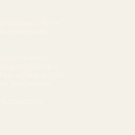
rancés diario
Le Monde
,
 sus dibujos en la
dísticas en cómics
ascal Gros, la primera
rigió con Florence Corre
re de 1961 en París.
te Josep Bartolí)