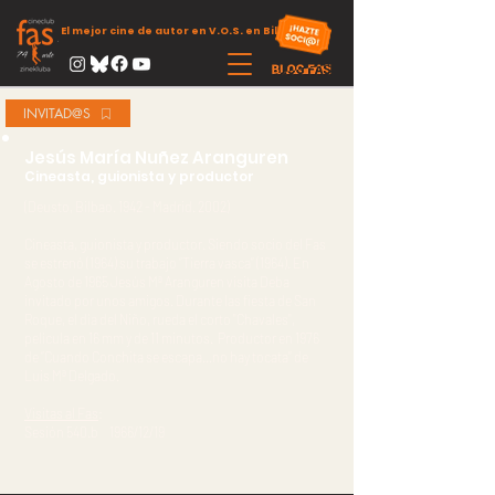
El mejor cine de autor en V.O.S. en Bilbao
INVITAD@S
Jesús María Nuñez Aranguren
Cineasta, guionista y productor
(Deusto, Bilbao. 1942 - Madrid. 2002)
Cineasta, guionista y productor. Siendo socio del Fas
se estrenó (1964) su trabajo “Tierra vasca” (1964). En
Agosto de 1965 Jesús Mª Aranguren visita Deba
invitado por unos amigos. Durante las fiesta de San
Roque, el día del Niño, rueda el corto "Chavales",
película en 16 mm y de 11 minutos. Productor en 1976
de “Cuando Conchita se escapa…no hay tocata” de
Luis Mª Delgado.
Visitas al Fas
:
Sesión 540.b 1966/12/19