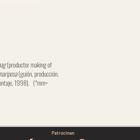
 humana
(Canal +).
bag
(productor making of
mariposa
(guión, producción,
montaje, 1998). (*mm=
Patrocinan