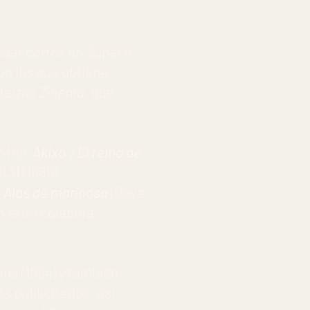
odar cortos en Súper 8:
on los que obtiene
teizko Zinema,
que
ón) en
Akixo
y
El reino de
·31 (1989)
n
Alas de mariposa
(Goya
o éxito colabora
na (1994) y también
 publicitarios, así