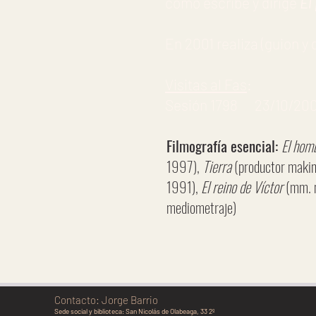
como escribe y dirige
El
En 2001 realiza (guion y 
Visitas al Fas
:
Sesión 1798 23/10/2004
Filmografía esencial:
El hom
1997),
Tierra
(productor maki
1991),
El reino de Víctor
(mm. m
mediometraje)
Contacto: Jorge Barrio
Sede social y biblioteca:
San Nicolás de Olabeaga, 33 2º