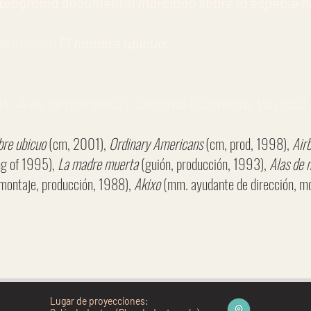
 programa documental marciano sobre la especie
dirección)
El hombre ubicuo.
 Alas de mariposa (I Semana Guionistas Vascos)
bre ubicuo
(cm, 2001),
Ordinary Americans
(cm, prod, 1998),
Air
ng of 1995),
La madre muerta
(guión, producción, 1993),
Alas de 
ontaje, producción, 1988),
Akixo
(mm. ayudante de dirección, 
Lugar de proyecciones: