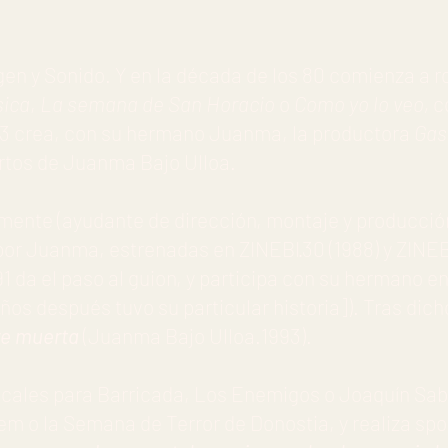
en y Sonido. Y en la década de los 80 comienza a r
sica
,
La semana de San Horacio
o
Como yo lo veo,
c
83 crea, con su hermano Juanma, la productora
Gas
rtos de Juanma Bajo Ulloa.
amente (ayudante de dirección, montaje y producci
por Juanma, estrenadas en ZINEBI·30 (1988) y ZINEBI
 da el paso al guion, y participa con su hermano e
ños después tuvo su particular historia]). Tras dich
e muerta
(Juanma Bajo Ulloa.1993).
cales para Barricada, Los Enemigos o Joaquín Sabi
 o la Semana de Terror de Donostia, y realiza spots