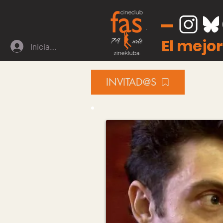
El mejor
Iniciar sesión
INVITAD@S