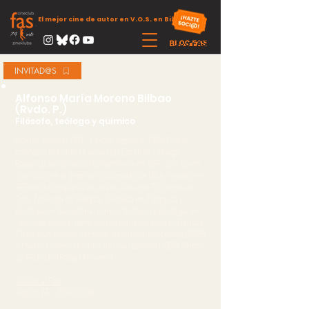
El mejor cine de autor en V.O.S. en Bilbao
INVITAD@S
Alfonso María Moreno Bilbao
(Rvdo. P.)
Filósofo, teólogo y químico
(Atxuri, Bilbao. 1901 – Loiola, Azpeitia. 1992) Fue el
confesor del poeta ‘Lauaxeta’ (Esteban Urkiaga
Basaraz) antes de su fusilamiento en 1937, con quien
coincidió en el seminario burgalés de Oña. Ingresó en
1919 en la Compañía de Jesús, estudió Filosofía en
Oña, Teología en Bélgica, Química en Zaragoza o
Biología en Barcelona. Fundó ‘Química y Biología’ en
Jesuitas Bilbao, también fue profesor en la U. Deusto.
Tiene numerosos escritos, desde ‘Adolescencia’ (1935)
a ‘Martín Lutero. Historia de una rebeldía’ (1985). Primo
de ‘Pichichi’ (Rafael Moreno).
Visitas al Fas
:
Sesión 55 1956/01/09