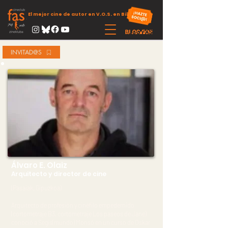
El mejor cine de autor en V.O.S. en Bilbao
INVITAD@S
Álvaro E. Olaiz
Arquitecto y director de cine
(Pasaiak, Gipuzkoa)
Arquitecto de profesión y cinéfilo empedernido
(cortometraje B3, cortometraje Los paseos de Jane)
conoció a Segis(mundo) Monsó en un curso de Oskar