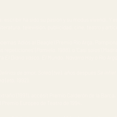
 escribir ha sido su pasión y su modus vivendi. Y en
iteratura, televisión, publicidad, cine, teatro y arti
e poemas
‘
Adiós al Beagle’ (Premio Río Arga, Pamplona
as repeticiones’ (
Pamiela
, 1988), o ‘Casi solos’ (Madr
ra
El Diario Vasco
,
El Mundo
,
Navarra Hoy
o
Río Arg
Delirios de amor. Soleá
(
tve
), años después
Sé infiel
ea
(
etb.
1992).
extraño’ (1991), accésit Premio Calderón de la Barca
al Premio Europeo de Teatro de 1994.