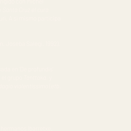
rigido con Michel
e
Santa Cruz el cura
uri. A si mismo participa
m. Joseba Salegi. 1992),
ada en ‘De profundis’
 el grupo
Tanttaka
, y
dagio violentissimo
(
etb
.
s hermanos Ibarretxe.