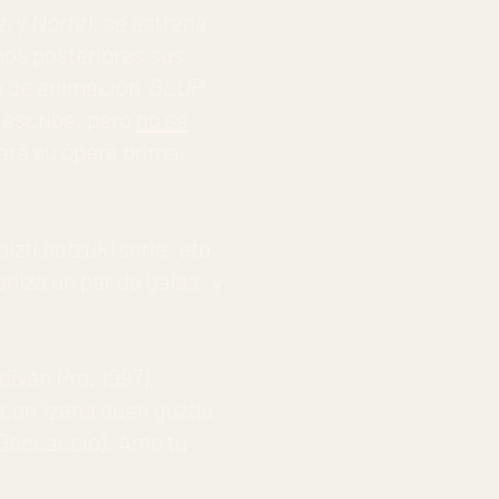
e,
y
Norte
), se estrena
ños posteriores sus
go de animación
GLUP,
n escribe, pero
no se
zará su ópera prima
pizti batzuk
(serie.
etb
.
za un par de ‘galas’, y
aivén Pro.
1997),
 con ‘Izena duen guztia
Boccaccio), ‘Amo tu