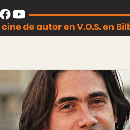
 cine de autor en V.O.S. en Bi