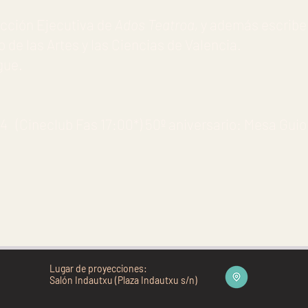
cción Ejecutiva de
Ados Teatroa,
y además escribe 
o de las Artes y las Ciencias de Valencia.
gue.
(Cineclub Fas 17:00*) 50º aniversario: Mesa Guio
Lugar de proyecciones:
Salón Indautxu (Plaza Indautxu s/n)