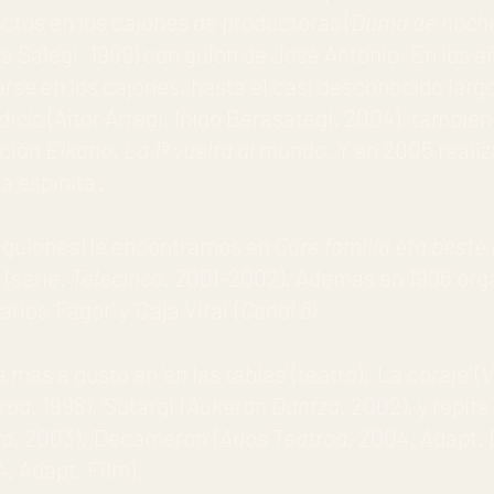
ctos en los cajones de productoras (
Dama de noch
a Salegi. 1999) con guion de José Antonio. En los a
arse en los cajones, hasta el casi desconocido lar
dicio
(Aitor Arregi, Iñigo Berasategi. 2004), tambié
ación
Elkano. La 1ª vuelta al mundo.
Y en 2005 reali
a espinita’.
 (guiones) le encontramos en
Gure familia eta beste 
r
(serie.
Telecinco.
2001-2002). Además en 1996 organi
ios ‘Fagor’ y ‘Caja Vital’ (
Canal 6
).
ás a gusto en ‘en las tablas’ (teatro): ‘La coraje’ (
V
roa.
1998), ‘Sutargi’ (
Aukeran Dantza.
2002), y repite
za.
2003). ‘Decameron’ (
Ados Teatroa.
2004. Adapt. 
. Adapt. Film).