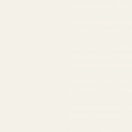
(Iruña-Pamplona. 1962)
Formado en Arquitectura,
en todas sus variantes: l
Se inicia con el libro d
tarde le sigue ‘Libro de l
escribiendo artículos pa
En 1989 escribe para tv
(
tve.
1992) o
Amaren Etx
Para teatro escribe ‘Un 
después sería finalista 