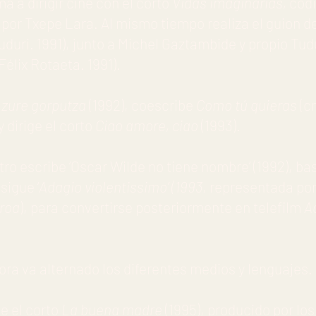
a a dirigir cine con el corto
Vidas imaginarias,
codi
 por Txepe Lara. Al mismo tiempo realiza el guion d
duri. 1991), junto a Michel Gaztambide y propio Tud
(Félix Rotaeta. 1991).
 zure gorputza
(1992), coescribe
Como tú quieras
(c
 dirige el corto
Ciao amore, ciao
(1993).
ro escribe ‘Oscar Wilde no tiene nombre’ (1992), bas
sigue ‘
Adagio violentissimo’ (1993
, representada por
roa
), para convertirse posteriormente en telefilm
A
tora va alternado los diferentes medios y lenguajes.
ge el corto
La buena madre
(1995), producido por lo