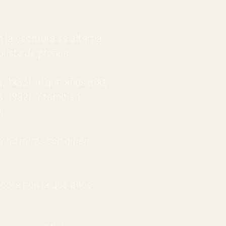
 la escritura se alterna
culista de prensa.
. 1983), al que años más
id, 1992). Y también
a
.
 y no mires con quién
, obra con la que años