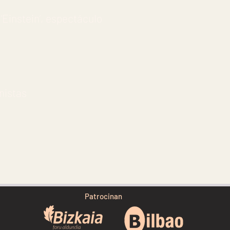
‘Einstein’, espectáculo
nistas
Patrocinan