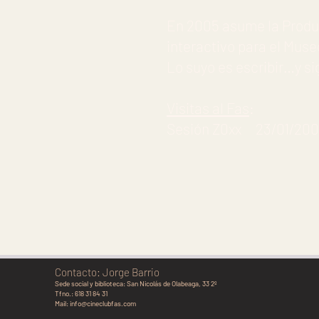
En 2005 asume la Produ
interactivo para el Muse
Lo suyo es escribir…y si
Visitas al Fas
:
Sesión Z0xx 23/01/2004 
Contacto: Jorge Barrio
Sede social y biblioteca:
San Nicolás de Olabeaga, 33 2º
Tfno.: 618 31 84 31
Mail:
info@cineclubfas.com