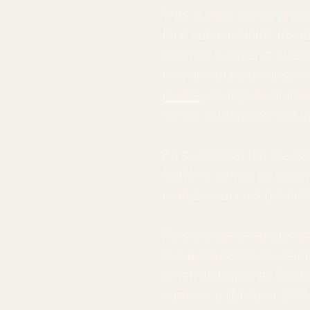
Tras quedar varios proye
Ione sube al cielo
(Joseb
escritos vuelven a qued
Una aventura sin desper
realiza
el largo de anim
Vorvik,
‘quitándose algun
En su dedicación a la tv
1997) o
Esencia de pode
realiza anuncios publicitar
Pero donde se encuentra m
‘Desperrados’ (
Ados Teat
omen da’ (
Aukeran Dant
cama rica’ (
El Paso.
2004