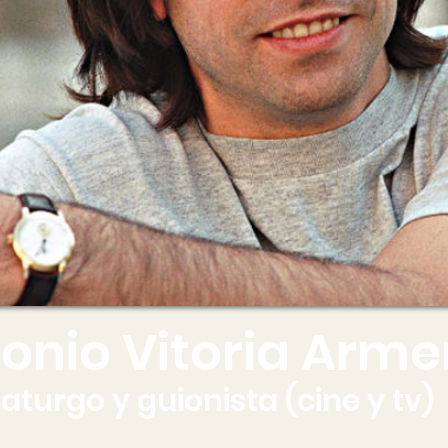
onio Vitoria Arme
aturgo y guionista (cine y tv)