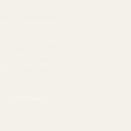
ína que llevaba dos años
cipio con la intención de
 y la escena ‘burlesque’.
ia. Y también estaré
 Bilbao), que me dio la
003’.
rta manera la estela de
 el corto
Maricón
de