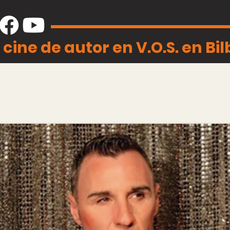
 cine de autor en V.O.S. en Bi