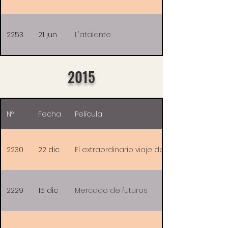
2253
21 jun
L'atalante
2015
Nº
Fecha
Película
2230
22 dic
El extraordinario viaje de T.S. Spivet
2229
15 dic
Mercado de futuros