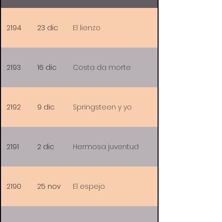
2194
23 dic
El lienzo
2193
16 dic
Costa da morte
2192
9 dic
Springsteen y yo
2191
2 dic
Hermosa juventud
2190
25 nov
El espejo