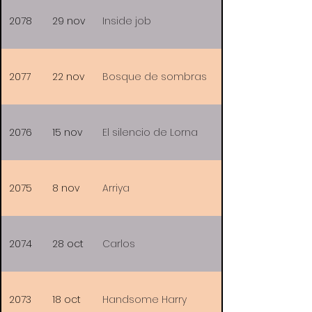
2078
29 nov
Inside job
2077
22 nov
Bosque de sombras
2076
15 nov
El silencio de Lorna
2075
8 nov
Arriya
2074
28 oct
Carlos
2073
18 oct
Handsome Harry