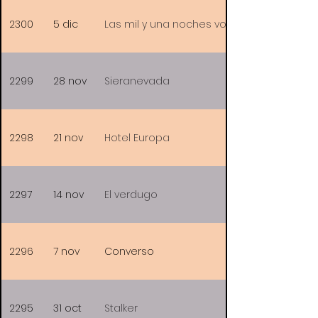
2300
5 dic
Las mil y una noches vol.III, el embelesad
2299
28 nov
Sieranevada
2298
21 nov
Hotel Europa
2297
14 nov
El verdugo
2296
7 nov
Converso
2295
31 oct
Stalker