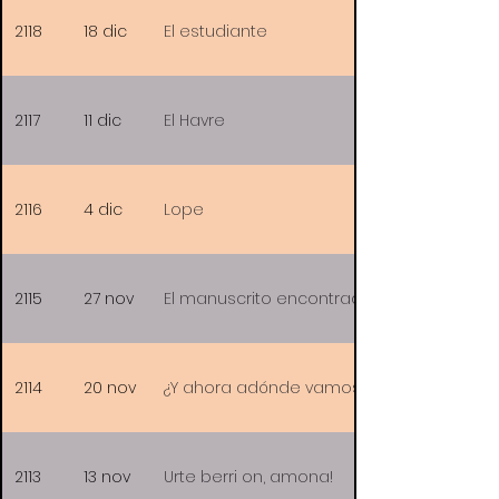
2118
18 dic
El estudiante
2117
11 dic
El Havre
2116
4 dic
Lope
2115
27 nov
El manuscrito encontrado en Zaragoza
2114
20 nov
¿Y ahora adónde vamos?
2113
13 nov
Urte berri on, amona!