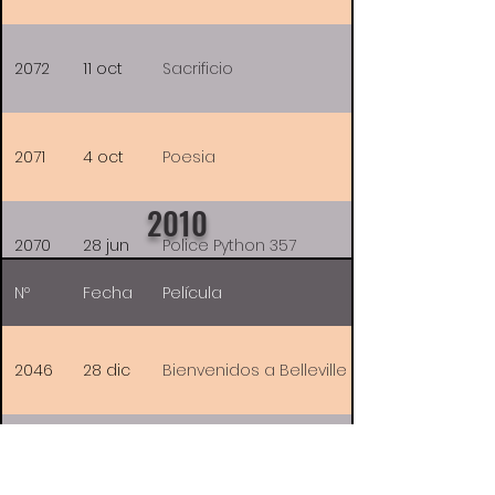
2072
11 oct
Sacrificio
2071
4 oct
Poesia
2010
2070
28 jun
Police Python 357
Nº
Fecha
Película
2046
28 dic
Bienvenidos a Belleville
2045
21 dic
La belle personne