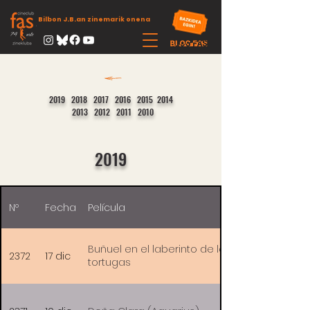
Bilbon J.B.an zinemarik onena
2019
2018
2017
2016
2015
2014
2013
2012
2011
2010
2019
Nº
Fecha
Película
Buñuel en el laberinto de las
2372
17 dic
tortugas