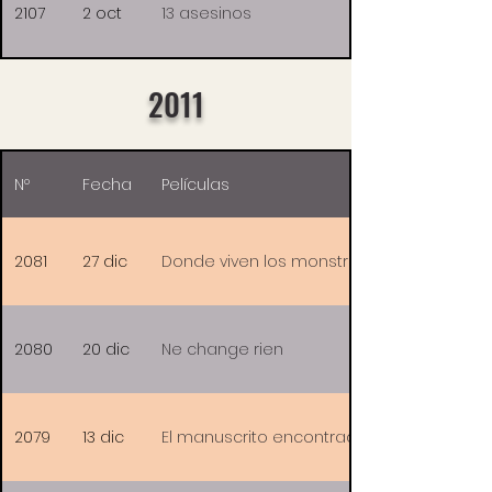
2107
2 oct
13 asesinos
2011
Nº
Fecha
Películas
2081
27 dic
Donde viven los monstruos
2080
20 dic
Ne change rien
2079
13 dic
El manuscrito encontrado en Zaragoza