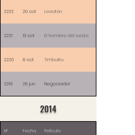
2222
20 oct
Leviatán
2221
13 oct
El hombre del oeste
2220
6 oct
Timbuktu
2219
26 jun
Negociador
2014
Nº
Fecha
Película