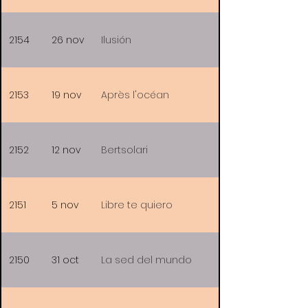
2154
26 nov
Ilusión
2153
19 nov
Après l'océan
2152
12 nov
Bertsolari
2151
5 nov
Libre te quiero
2150
31 oct
La sed del mundo