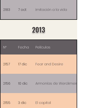
2183
7 oct
Imitación a la vida
2013
Nº
Fecha
Películas
2157
17 dic
Fear and Desire
2156
10 dic
Armonías de Werckmeister
2155
3 dic
El capital