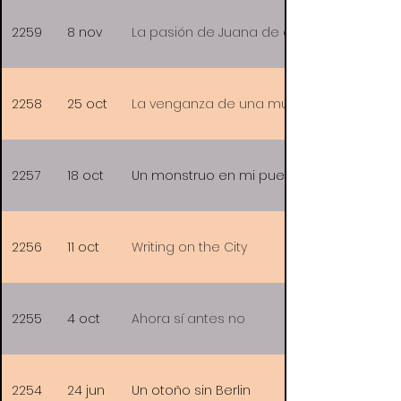
2259
8 nov
La pasión de Juana de arco
2258
25 oct
La venganza de una mujer
2257
18 oct
Un monstruo en mi puerta
2256
11 oct
Writing on the City
2255
4 oct
Ahora sí antes no
2254
24 jun
Un otoño sin Berlin