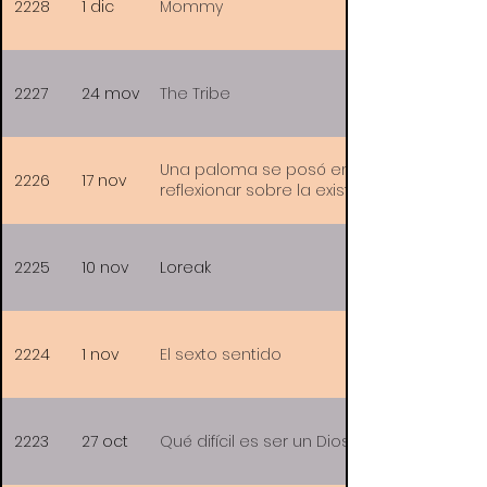
2228
1 dic
Mommy
2227
24 mov
The Tribe
Una paloma se posó en una rama a
2226
17 nov
reflexionar sobre la existencia
2225
10 nov
Loreak
2224
1 nov
El sexto sentido
2223
27 oct
Qué difícil es ser un Dios