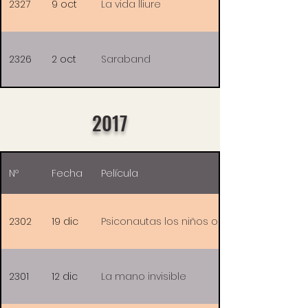
2327
9 oct
La vida lliure
2326
2 oct
Saraband
2017
Nº
Fecha
Película
2302
19 dic
Psiconautas los niños olvidados
2301
12 dic
La mano invisible