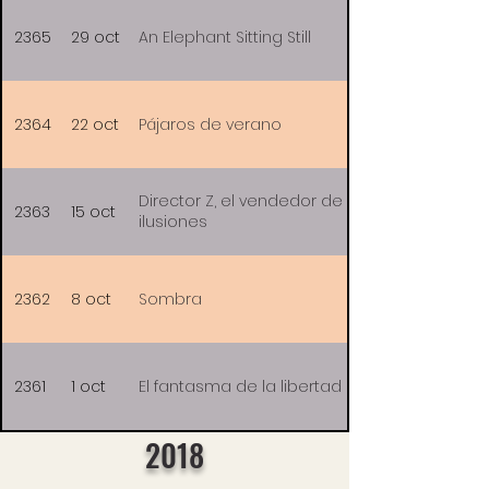
2365
29 oct
An Elephant Sitting Still
2364
22 oct
Pájaros de verano
Director Z, el vendedor de
2363
15 oct
ilusiones
2362
8 oct
Sombra
2361
1 oct
El fantasma de la libertad
2018