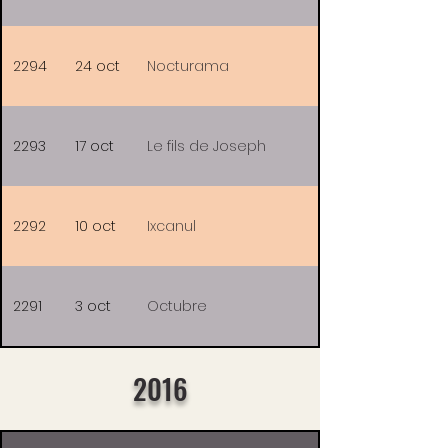
2294
24 oct
Nocturama
2293
17 oct
Le fils de Joseph
2292
10 oct
Ixcanul
2291
3 oct
Octubre
2016