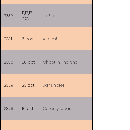
11,12,13
2332
La Flor
nov
2331
6 nov
Aferim!
2330
30 oct
Ghost In The Shell
2329
23 oct
Sans Soleil
2328
16 oct
Caras y lugares