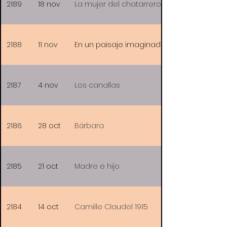
2189
18 nov
La mujer del chatarrero
2188
11 nov
En un paisaje imaginado
2187
4 nov
Los canallas
2186
28 oct
Bárbara
2185
21 oct
Madre e hijo
2184
14 oct
Camille Claudel 1915