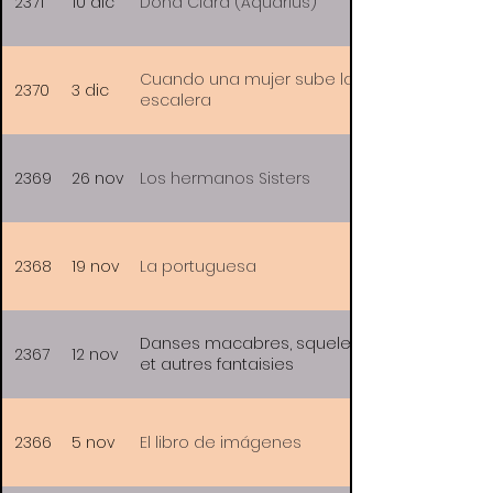
2371
10 dic
Doña Clara (Aquarius)
Cuando una mujer sube la
2370
3 dic
escalera
2369
26 nov
Los hermanos Sisters
2368
19 nov
La portuguesa
Danses macabres, squelettes
2367
12 nov
et autres fantaisies
2366
5 nov
El libro de imágenes