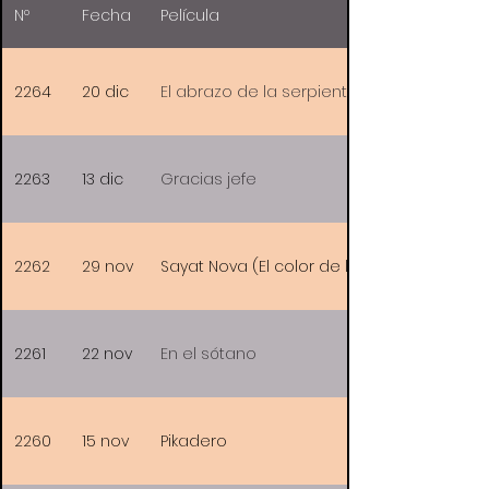
Nº
Fecha
Película
2264
20 dic
El abrazo de la serpiente
2263
13 dic
Gracias jefe
2262
29 nov
Sayat Nova (El color de la granada)
2261
22 nov
En el sótano
2260
15 nov
Pikadero