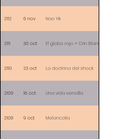
2112
6 nov
Nao Yik
2111
30 oct
El globo rojo + Crin Blanca
2110
23 oct
La doctrina del shock
2109
16 oct
Una vida sencilla
2108
9 oct
Melancolía