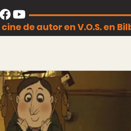
 cine de autor en V.O.S. en Bi