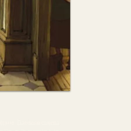
itario. Dándose cuenta
me Souza le somete a un