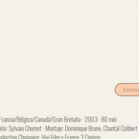
. Los años pasan y Champion se convierte en un cl
arado para participar en la carrera ciclista más f
ación que homenajea a Tati en un poema visual y s
icación de sus dibujos trata temas como la industria
gico a la belleza de la Belle Époque o la sátira de 
ceses.
Crónic
Francia/Bélgica/Canadá/Gran Bretaña · 2003 · 80 min
ión: Sylvain Chomet · Montaje: Dominique Brune, Chantal Colibert
oduction Champion, Vivi Film y France 3 Cinéma.