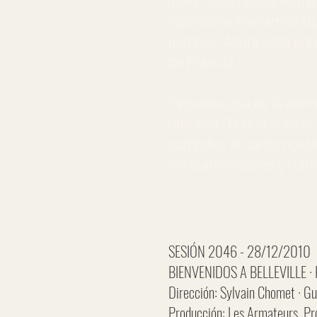
riguroso entrenamiento
nombre. Ahora está prep
de Francia...
Pequeña joya de la anim
fantasía. Tras la sofist
campiña, el canto nostál
norteamericanos y fran
SESIÓN 2046 - 28/12/2010
BIENVENIDOS A BELLEVILLE · 
Dirección: Sylvain Chomet · Gu
Producción: Les Armateurs, Pr