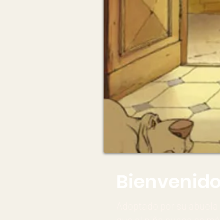
Bienvenidos
Adoptado por su abuela
que el niño nunca es má