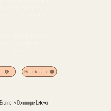
aro merecedor de su
amosa del mundo, el Tour
onoro lleno de humor y
lización que destruye la
estereotipos
a
Hoja de sala
 Brunner y Dominique Lefever ·