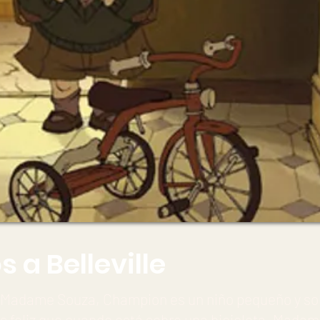
 a Belleville
 Madame Souza, Champion es un niño pequeño y sol
s feliz que cuando está sobre una bicicleta, Mada