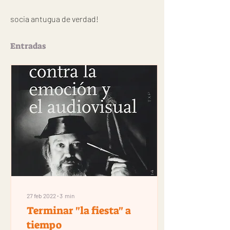
socia antugua de verdad!
Entradas
27 feb 2022
∙
3
min
Terminar "la fiesta" a
tiempo