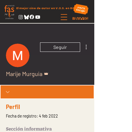
El mejor cine de autor en V.O.S. en Bilbao
Más acciones
Seguir
Administrador
Marije Murguia
Perfil
Fecha de registro: 4 feb 2022
Sección informativa