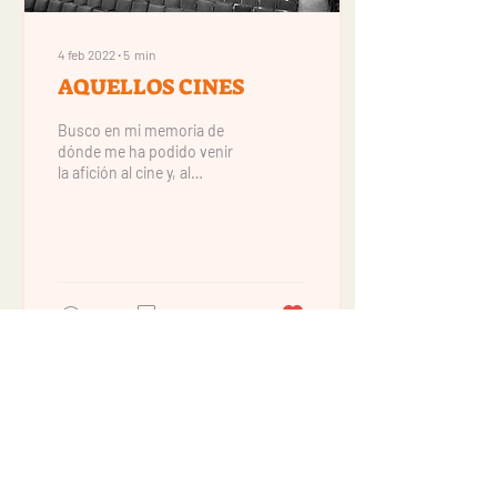
4 feb 2022
∙
5
min
AQUELLOS CINES
Busco en mi memoria de
dónde me ha podido venir
la afición al cine y, al
recordar mis primeras
experiencias como
espectadora, me doy...
430
2
4