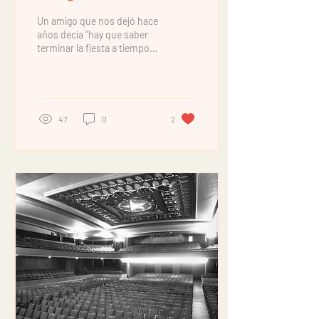
Un amigo que nos dejó hace
años decía “hay que saber
terminar la fiesta a tiempo”.
Se refería a cuando
salíamos de copas (qué
tiempos ¡)...
47
0
2