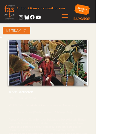
Bilbon J.B.an zinemarik onena
KRITIKAK
Viva Varda!
ZINEBI 65 & Fas Saioa
+X. KORTeN!: (lehiaketatik kanpo) Influencer, Nerea Torrijos
Gonb.: Rubén Corral (Zinebi), Norberto Albóniga (Fas)
Agnès Varda-k, Olatu Berriaren bultzatzaile ikonoklastak, filmen
itxura eta filmek konta zitzaketen istorioak berrasmatu zituen.
Varda bera berehala ezagut dezakegu, bere lente propioaren
bitartez pixkanaka ezagutu baitugu. Filmak itzal handiko
zinemagilearen bizitzaren eta lanaren ikuspegi berri bat erakusten