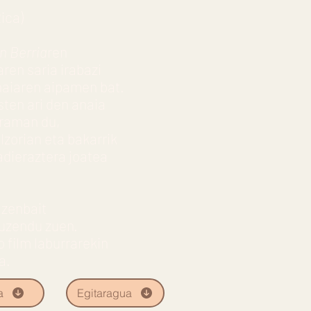
ica)
n Berria
ren
en saria irabazi
ahaiaren aipamen bat.
ten ari den anaia
eraman du,
lzorian eta bakarrik
adieraztera joatea
 zenbait
zuzendu zuen.
o film laburrarekin
a.
a
Egitaragua