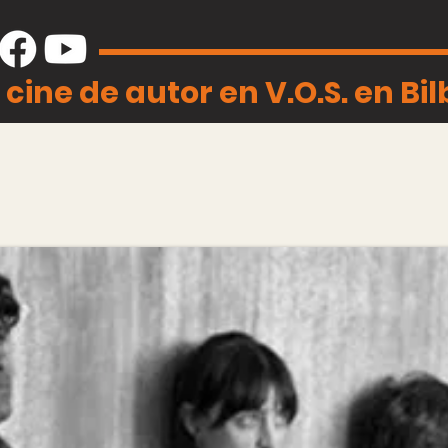
 cine de autor en V.O.S. en Bi