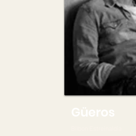
Güeros
Bilbon Estreinaldia