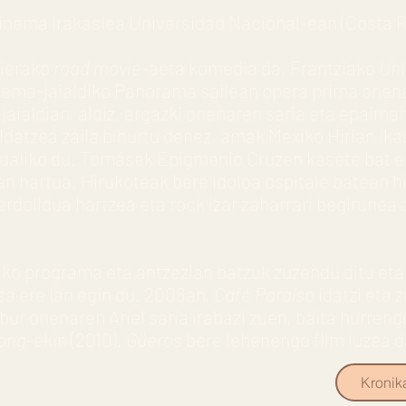
inema irakaslea Universidad Nacional-ean (Costa R
sierako
road movie
-aeta komedia da, Frantziako
Uhi
ema-jaialdiko Panorama sailean opera prima onenar
jaialdian, aldiz, argazki onenaren saria eta epaim
atzea zaila bihurtu denez, amak Mexiko Hirian ikas
bidaliko du. Tomásek Epigmenio Cruzen kasete bat 
n hartua. Hirukoteak bere idoloa ospitale batean hi
erdoildua hartzea eta rock izar zaharrari begirunea 
ako programa eta antzezlan batzuk zuzendu ditu eta
isa ere lan egin du. 2008an,
Café Paraíso
idatzi eta 
abur onenaren Ariel saria irabazi zuen, baita hurreng
Song
-ekin (2010).
Güeros
bere lehenengo film luzea d
Kronik