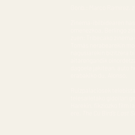
Gonb.: Marco Ramírez, z
Zinema-ibilbidearen ha
omenezkoa. Berlingo zin
zuen; Tribecako zinema-
Tomás nerabearekin mold
nagusiarekin bizitzera 
aitarengandik oinordetza
dagoela jakitean, auto h
erabakiko du. Alonso.
Ruizpalaciosek telebist
telesailetako gidoilari g
Harekin, fikziozko film l
ere,
The Cú Bird’s Last 