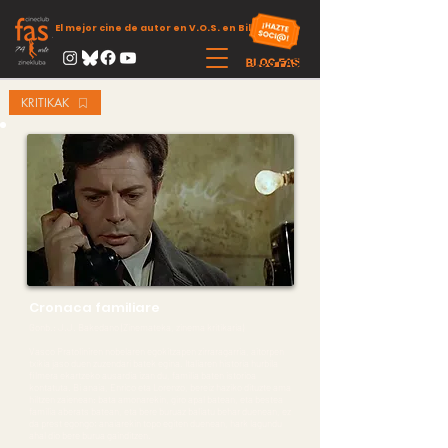
El mejor cine de autor en V.O.S. en Bilbao
KRITIKAK
Cronaca familiare
Gonb.: J.J. Bakedano (Zinemateka, zinema kritikaria)
Vasco Pratoliniren nobelaren egokitzapen zirraragarria, aitorpen
txikia jaso duen zuzendari batek egina. Italiaren historia hurbila
filmera ekartzeko ausardia izan du, familia baten istorioa
kontatuta. Bi anaia, Enrico eta Lorenzo, bereiz haziko dituzte ama
hiltzen zaienean: bata amonarekin, giro apal batean, eta bestea
familia aberats batean, eta bere buruaz baliatu behar duenean, ez
da prest egongo; anaiarekin topo egiten duenean, hark lagundu
ahal dio bere burua gainditzen.