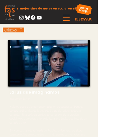
El mejor cine de autor en V.O.S. en Bilbao
CRÍTICAS
La luz que imaginamos
Inv: Jorge Barrio
Mujeres que se sienten encerradas en su supuesta libertad,
porque la dinámica de la sociedad trata de reducir todo a un
estándar. Una película en dos actos: uno el de la presión
social; y otro colorista y lleno de luz. Y el tránsito que lleva de un
estado a otro.
En Mumbai, la vida rutinaria de Prabha, enfermera, se altera
cuando recibe un regalo de su marido que trabaja en Alemania.