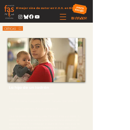
El mejor cine de autor en V.O.S. en Bilbao
CRÍTICAS
La hija de un ladrón
Sesión en colaboración con Guionistas
+ CM: Un coche cualquiera,
David P. Sañudo EH / 2019 / 16’ Fic
Inv.: Belén Funes (dir), Marçal Cebrian (gui)
Sara ha estado sola toda su vida. Tiene 22 años y un bebé. Su
deseo es formar una familia junto a su hermano pequeño y el
padre de su hijo. Sin embargo, el padre de Sara, tras años de
ausencia, sale de la cárcel y reaparece en sus vidas. Sara