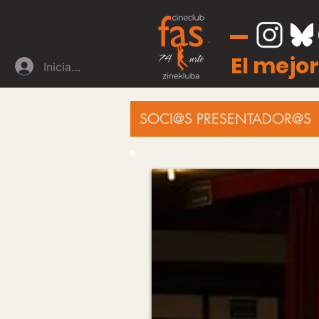
El mejor
Iniciar sesión
SOCI@S PRESENTADOR@S