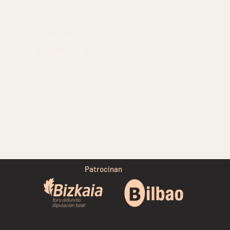
09-2010) y posterior
ráfica de invitad@s.
Patrocinan