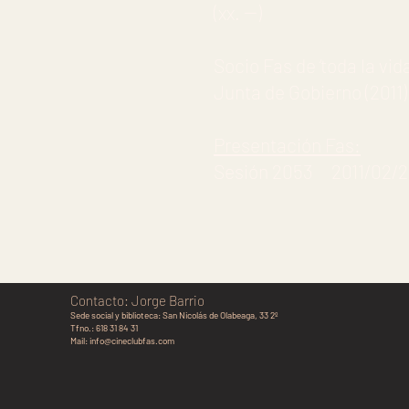
(xx. --)
Socio Fas de ‘toda la vi
Junta de Gobierno (2011)
Presentación Fas:
Sesión 2053 2011/02/
Contacto: Jorge Barrio
Sede social y biblioteca:
San Nicolás de Olabeaga, 33 2º
Tfno.: 618 31 84 31
Mail:
info@cineclubfas.com