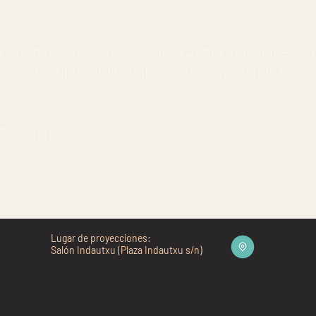
da’. Comenzó a colaborar con la Junta Colegiada (20
. Es a partir de 2013 cuando asume la gestión fotog
22 Canino
Lugar de proyecciones:
Salón Indautxu (Plaza Indautxu s/n)