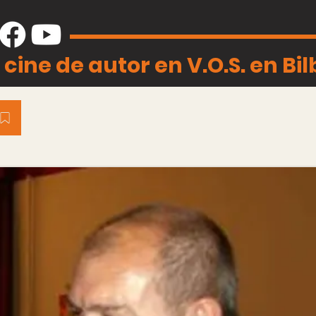
 cine de autor en V.O.S. en Bi