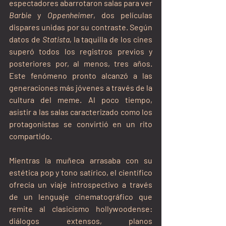
espectadores abarrotaron salas para ver 
Barbie
 y 
Oppenheimer
, dos películas 
dispares unidas por su contraste. Según 
datos de 
Statista
, la taquilla de los cines 
superó todos los registros previos y 
posteriores por, al menos, tres años. 
Este fenómeno pronto alcanzó a las 
generaciones más jóvenes a través de la 
cultura del meme. Al poco tiempo, 
asistir a las salas caracterizado como los 
protagonistas se convirtió en un rito 
compartido.
Mientras la muñeca arrasaba con su 
estética pop y tono satírico, el científico 
ofrecía un viaje introspectivo a través 
de un lenguaje cinematográfico que 
remite al clasicismo hollywoodense: 
diálogos extensos, planos 