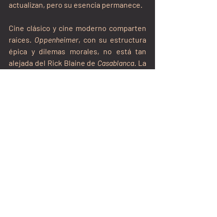
actualizan, pero su esencia permanece.
Cine clásico y cine moderno comparten 
raíces. 
Oppenheimer
, con su estructura 
épica y dilemas morales, no está tan 
alejada del Rick Blaine de 
Casablanca
. La 
diferencia reside en el envoltorio: el 
tiempo que los separa.
Como señala Txema, «una película con 
40 años ya es un clásico si deja huella». 
El desafío es evidenciar que esa huella 
sigue viva, que puede resonar en el 
espectador actual. Tal vez baste con 
proyectar 
Con faldas y a lo loco
 o 
Pasión de 
los fuertes
 en cines contemporáneos 
para que los jóvenes descubran que el 
blanco y negro no es un obstáculo, sino 
un lenguaje.