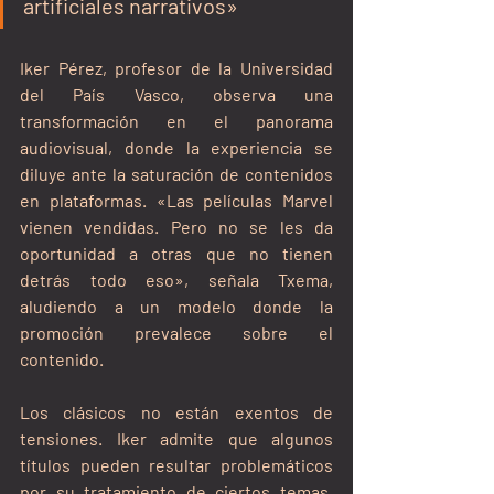
artificiales narrativos»
Iker Pérez, profesor de la Universidad 
del País Vasco, observa una 
transformación en el panorama 
audiovisual, donde la experiencia se 
diluye ante la saturación de contenidos 
en plataformas. «Las películas Marvel 
vienen vendidas. Pero no se les da 
oportunidad a otras que no tienen 
detrás todo eso», señala Txema, 
aludiendo a un modelo donde la 
promoción prevalece sobre el 
contenido.
Los clásicos no están exentos de 
tensiones. Iker admite que algunos 
títulos pueden resultar problemáticos 
por su tratamiento de ciertos temas, 