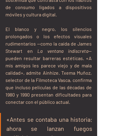
de consumo ligados a dispositivos 
móviles y cultura digital.
El blanco y negro, los silencios 
prolongados o los efectos visuales 
rudimentarios —como la caída de James 
Stewart en 
La ventana indiscreta
— 
pueden resultar barreras estéticas. «A 
mis amigos les parece viejo y de mala 
calidad», admite Ainhize. Txema Muñoz, 
selector de la Filmoteca Vasca, confirma 
que incluso películas de las décadas de 
1980 y 1990 presentan dificultades para 
conectar con el público actual.
«Antes se contaba una historia; 
ahora se lanzan fuegos 