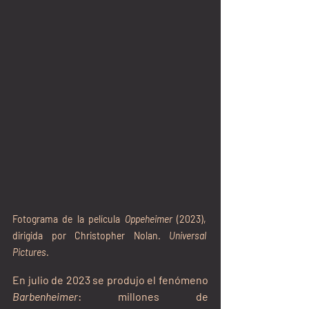
Fotograma de la película 
Oppeheimer 
(2023), 
dirigida por Christopher Nolan. 
Universal 
Pictures
.
En julio de 2023 se produjo el fenómeno 
Barbenheimer
: millones de 