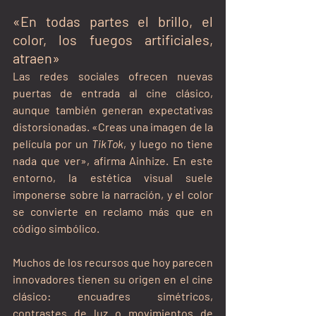
«En todas partes el brillo, el 
color, los fuegos artificiales, 
atraen»
Las redes sociales ofrecen nuevas 
puertas de entrada al cine clásico, 
aunque también generan expectativas 
distorsionadas. «Creas una imagen de la 
película por un 
TikTok
, y luego no tiene 
nada que ver», afirma Ainhize. En este 
entorno, la estética visual suele 
imponerse sobre la narración, y el color 
se convierte en reclamo más que en 
código simbólico.
Muchos de los recursos que hoy parecen 
innovadores tienen su origen en el cine 
clásico: encuadres simétricos, 
contrastes de luz o movimientos de 