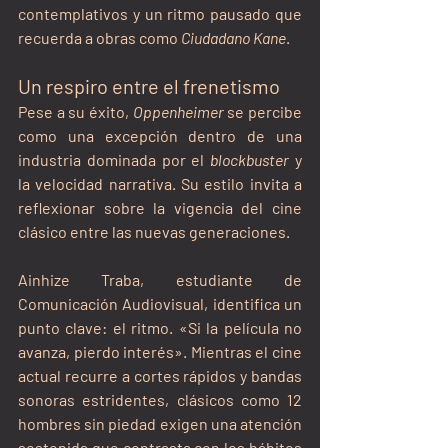
contemplativos y un ritmo pausado que 
recuerda a obras como 
Ciudadano Kane
.
Un respiro entre el frenetismo
Pese a su éxito, 
Oppenheimer
 se percibe 
como una excepción dentro de una 
industria dominada por el 
blockbuster
 y 
la velocidad narrativa. Su estilo invita a 
reflexionar sobre la vigencia del cine 
clásico entre las nuevas generaciones.
Ainhize Traba, estudiante de 
Comunicación Audiovisual, identifica un 
punto clave: el ritmo. «Si la película no 
avanza, pierdo interés». Mientras el cine 
actual recurre a cortes rápidos y bandas 
sonoras estridentes, clásicos como 12 
hombres sin piedad exigen una atención 
sostenida que contrasta con los hábitos 