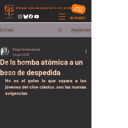
El mejor cine de autor en V.O.S. en Bilbao
Regístrate
Entrada
Todas las entradas
Diego Somacarrera
Todas las entradas
2 sept 2025
De la bomba atómica a un
Sesiones Fas
beso de despedida
Artículos Fas
No es el polvo lo que separa a los 
Reflexiones
jóvenes del cine clásico, son las nuevas 
exigencias