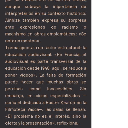
aunque subraya la importancia de 
interpretarlos en su contexto histórico. 
Ainhize también expresa su sorpresa 
ante expresiones de racismo o 
machismo en obras emblemáticas: «Se 
nota un montón».
Txema apunta a un factor estructural: la 
educación audiovisual. «En Francia, el 
audiovisual es parte transversal de la 
educación desde 1948; aquí, se reduce a 
poner vídeos». La falta de formación 
puede hacer que muchas obras se 
perciban como inaccesibles. Sin 
embargo, en ciclos especializados —
como el dedicado a Buster Keaton en la 
Filmoteca Vasca—, las salas se llenan. 
«El problema no es el interés, sino la 
oferta y la presentación», reflexiona.