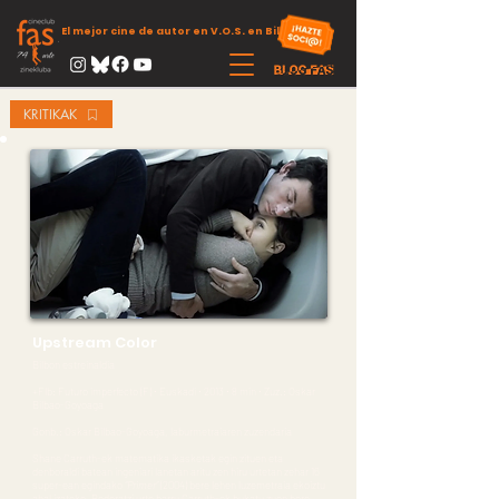
El mejor cine de autor en V.O.S. en Bilbao
KRITIKAK
Upstream Color
Bilbon estreinaldia
+Flb: Futuro imperfecto (F) ∙ Euskadi ∙ 2013 ∙ 8 min ∙ Zuz.: Oskar
Bilbao-Goyoaga
Gonb.: Oskar Bilbao-Goyoaga, laburmetraiaren zuzendaria
Shane Carruth-ek matematika ikasketak egin zituen eta
denboraldi batean ingeniari lanetan aritu zen hiru urtetan zehar 16
super-ean egindako
“Primer”
(2004) bere lehen luzemetraia ekoiztu
ahal izateko. Bederatzi urte barru Carruth-ek bukatu zuen bere