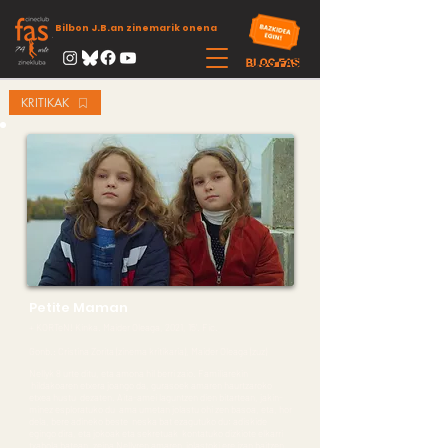
Bilbon J.B.an zinemarik onena
KRITIKAK
Petite Maman
+ KORTeN! Kinka. Maider Oleaga, 2021, 15’. Fic.
Gonb.: Cristina Zorita (zinema kritikaria), Maider Oleaga (zuz)
Nellyk 8 urte ditu, eta amona hil berri zaio. Familiarekin
hildakoaren etxera joango da, gurasoek amaren haurtzaroko
etxea hustu dezaten. Aita-amei laguntzen dien bitartean, jakin-
minez esploratuko du ama umetan jolastu ohi zen basoa, eta, hor
dela, bere adineko beste neska bat ezagutuko du; adiskide
egingo dira, eta jokoak eta sekretuak kontatuko dizkiote elkarri
txabola batean, zeina Nellyren amaren jolastoki ere izan baitzen.