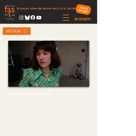
El mejor cine de autor en V.O.S. en Bilbao
KRITIKAK
Not a Pretty Picture
+XI KORTeN!
Asko falta da?,
Ane Cuesta Monge. EH, 2022, 12’. Fik
Gonb.: Ane Cuesta Monge, María Corral
Zuzendariak hamabi urte lehenago pairatutako eraso sexual baten
errekreazioa. Martha bortxatu egin zuten ikaskide zahartxoago
baten festan; denbora pasatuta, gertatutakoa dramatizatu egin du
aktore talde batekin Nueva Yorkeko loft batean. Erasoaz modu
irekian dihardu, eta elkarrizketa zintzoak ditu horrelako egoeretan
sortzen diren botere dinamika desorekatuez.