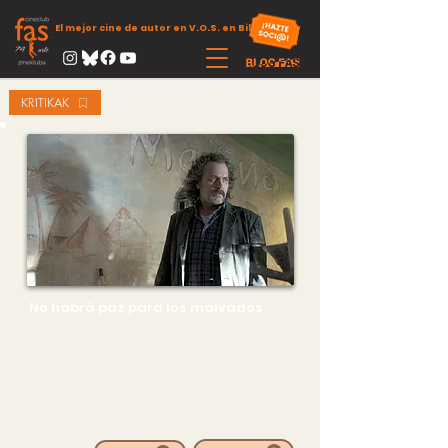
El mejor cine de autor en V.O.S. en Bilbao
KRITIKAK
No habrá paz para los malvados
Gonb.: Enrique Urbizu, zuzendaria.
Igande arrunt batean, Santos Trinidad inspektorea, oso
mozkorturik etxera doala, hilketa hirukoitz batean nahastuko da.
Lekuko batek ihes egitea lortuko du… Baina krimena leporatuko
balio? Chacón epaileak ikertuko du gertatutakoa. Biek ikusiko
dutenez, ezer ez da izango dirudiena. Hasieran droga‐trafiko kasu
arrunta ematen zuen, baina kontua gero eta arriskutsuago
bilakatuko da.