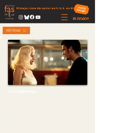
El mejor cine de autor en V.O.S. en Bilbao
KRITIKAK
Lost Highway
Gonb.
Victor Iturregui, Marc Urkijo
Fred Madisonek, Renee emaztearekin bizi den jazz musikari
batek, bideo zinta misteriotsu batzuk jasoko ditu. Bideo horietan,
bera eta emaztea ageri dira etxean. Eta goizero bideo zinta
gehiago uzten dituzte etxearen kanpoaldean, gero eta eduki
kezkagarriagoa ageri dutela.
Madison aluzinazioak izaten hasten da, eta emaztea sorgin
bihurturik ikusiko du. Hil egingo du, eta ez da gogoratuko
horrelakorik egin izana. Kartzelatu egingo dute, hil egingo da eta