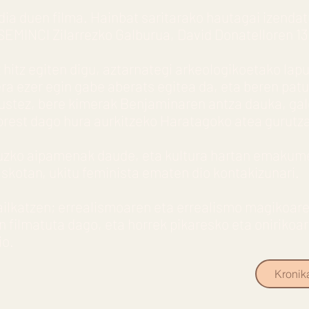
ia duen filma. Hainbat saritarako hautagai izenda
EMINCI Zilarrezko Galburua, David Donatelloren 13 
hitz egiten digu, aztarnategi arkeologikoetako lapu
ra ezer egin gabe aberats egitea da, eta beren patu
n ustez, bere kimerak Benjaminaren antza dauka, ga
rest dago hura aurkitzeko Haratagoko atea gurutz
uruzko aipamenak daude, eta kultura hartan emakum
skotan, ukitu feminista ematen dio kontakizunari.
sailkatzen; errealismoaren eta errealismo magikoar
 filmatuta dago, eta horrek pikaresko eta onirikoa
io.
Kronik