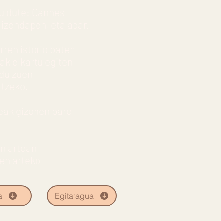
tu dute: Cannes
izendapen, eta abar.
rren istorio baten
ak elkartu egiten
ldu zuen
atzeko.
eak gizonen pare
en artean
ren arteko
a
Egitaragua