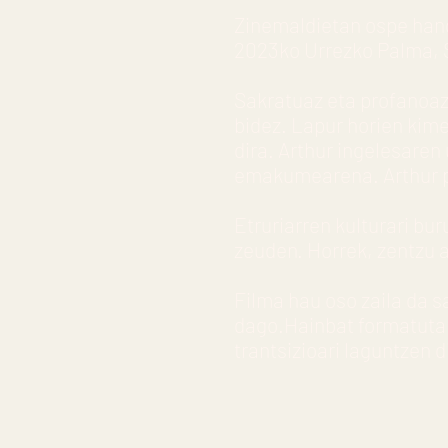
Zinemaldietan ospe hand
2023ko Urrezko Palma, S
Sakratuaz eta profanoaz 
bidez. Lapur horien kime
dira. Arthur ingelesare
emakumearena. Arthur p
Etruriarren kulturari b
zeuden. Horrek, zentzu a
Filma hau oso zaila da 
dago.Hainbat formatutan
trantsizioari laguntzen d