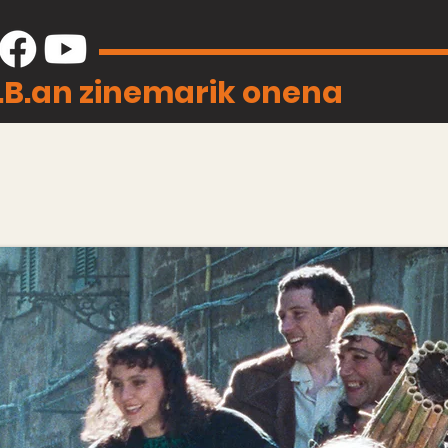
J.B.an zinemarik onena