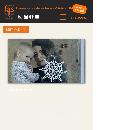
El mejor cine de autor en V.O.S. en Bilbao
KRITIKAK
La adopción
«Euskal Gidoigileak»-ekin elkarlanean emanaldia
Gonbidatuak: Daniela Féjerman, zuzendaria eta Alejo Flah,
gidoigilea
Daniela Féjerman-ek zuzenduta eta Alejo Flah-rekin egindako
gidoia da hau:
Adopzioa
. Daniel eta Nataliak ezin dituzte umeak
izan modu naturalean eta Ekialdeko Europako lurralde batetara
bidaiatzera erabakiko dute, ume bat adoptatzeko eta bizitza
egokia emateko asmoz.