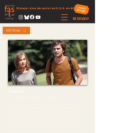
El mejor cine de autor en V.O.S. en Bilbao
KRITIKAK
L'Avenir
Fas zineklubeko Ohiko Bazkide Asanblada
Nathaliek Filosofia irakasten du Parisko institutu batean. Biziki
maite du bere lana eta ongi pasatzen du gogoetatzen. Ezkondua,
bi semealabekin, familiaren, ikasle ohien eta bere amaren artean
banatzen du bere denbora. Ama oso emakume posesiboa da.
Egun batean, senarrak esango dio beste emakume bategatik
uzten duela. Nathaliek praktikan jarri beharko ditu askatasunari
buruz dituen teoriak, eta berriz asmatu beharko du bere bizitza.
Mia Hansen-Løvek (Paris, 1981) bere lehen film luzea zuzendu zuen