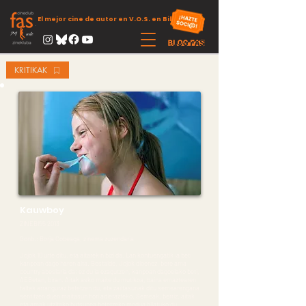
El mejor cine de autor en V.O.S. en Bilbao
KRITIKAK
Kauwboy
ZINEBI55 2013
Gonb.: Borja Cobeaga, zinema zuzendaria
Jojok 10 urte ditu, eta aitarekin bizi da. Lan kontuengatik ia beti
kanpoan dago haren aita. Bestalde, Jojok dioenez, bere ama
country abeslaria da; ez du ia ezagutzen, kanpoan dagoelako beti,
AEBetan, biran. Aitak asko maite du mutikoa, baina emaztearen
faltak arranguraz betetzen du, eta zailtasunak ditu semearengana
sentitzen duen maitasun hori adierazteko. Semeak, berriz, aitak
eta amak utzitako hutsunea betetzeko modua bilatuko du