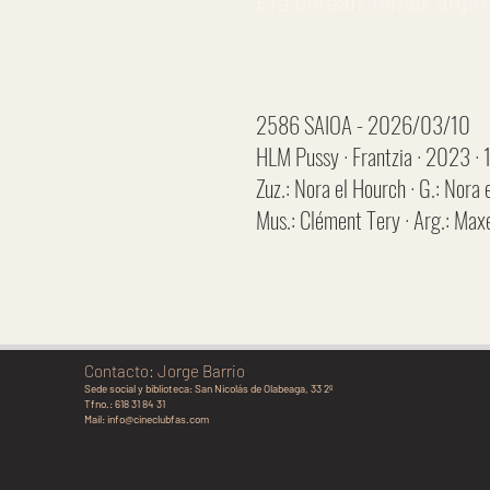
Era berean, filmak argir
2586 SAIOA - 2026/03/10
HLM Pussy · Frantzia · 2023 · 
Zuz.: Nora el Hourch · G.: Nora
Mus.: Clément Tery · Arg.: Max
Contacto: Jorge Barrio
Sede social y biblioteca:
San Nicolás de Olabeaga, 33 2º
Tfno.: 618 31 84 31
Mail:
info@cineclubfas.com