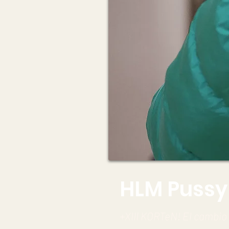
HLM Pussy
+XIII KORTeN! El cambio