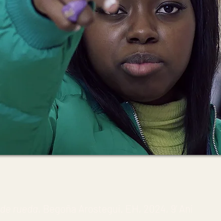
 de rueda
, Begoña Arostegui. EH, 2024, 9’ Ani