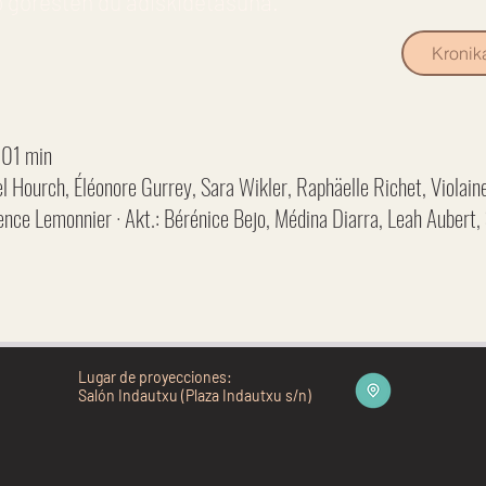
o goresten du adiskidetasuna.
Kronik
101 min
 el Hourch, Éléonore Gurrey, Sara Wikler, Raphäelle Richet, Violain
ence Lemonnier · Akt.: Bérénice Bejo, Médina Diarra, Leah Aubert,
Lugar de proyecciones:
Salón Indautxu (Plaza Indautxu s/n)