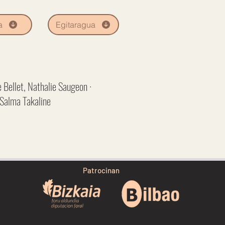
a
Egitaragua
e Bellet, Nathalie Saugeon ·
 Salma Takaline
Patrocinan