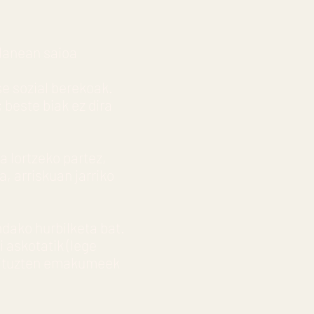
lanean saioa
se sozial berekoak.
beste biak ez dira
a lortzeko partez,
, arriskuan jarriko
dako hurbilketa bat.
 askotatik (lege
n dituzten emakumeek