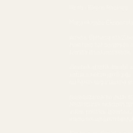
Gonb.: Eirene Racines
Mugarik gabe Ekonomilar
Amina, Djeneba eta Zineb
Haietako bat burgesen a
familia dirudunetakoak. F
Zinebek atzetik darabil 
estuasunetan jarriko du,
du haren segurtasuna et
Nerabezaroaren indar et
Ñabardurak ekartzen dizk
arloa, politika, gizarte
eraso sexual jakin batzu