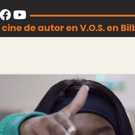
 cine de autor en V.O.S. en Bi