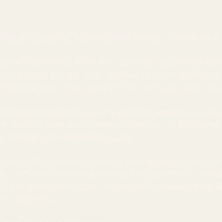
iak eta Euskal Ekonomistak Elkargoa-reekin elkar
, beti elkarrekin diren hiru adiskide, ez direnak kla
uzo batean bizi da, aita medikua eta ama abokatua; 
rantzian jaio dira, baina ez dira frantses sentitzen.
anaiaren lagunik onena, eta Aminak, jazartzeari uzte
 bideo bat sare sozialetan publikatuta. Bideoak, hala
a kolokan bien adiskidetasuna.
a inozentziatik abiatuta sexu baimenaren gaira egin
io indarkeria matxistaren aurkako borrokari alderdi
a...), eta erakusten du zer-nolako zailtasunak izate
k frogatzeko.