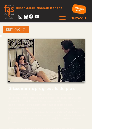
Bilbon J.B.an zinemarik onena
KRITIKAK
Glissements progressifs du plaisir
Alice, lekaimeek kudeatutako erreformategi batean dago
atxilotuta, Nora beraren laguna hil duela leporatuta, laguna bere
ohean lotuta aurkitu zuen bihotza zulatuta artazi batzuez. Alicek
bere errugabetasuna aldarrikatzen du epaile eta polizien
galdeketetan, baina bere aitorpenak nahasiak izango dira, irudizko
eldarniatzaile baten errealitatea, fantasia, gezurrak eta pozak
nahastuta. Hala ere, neska abokatu bat konbentzitzera helduko da
(hildakoarekin izugarrizko antza daukana), bere joko erotikoetan
eramanez.
Alain Robbe-Grillet-ek “auteur” zinema “fetichisme” hainbat