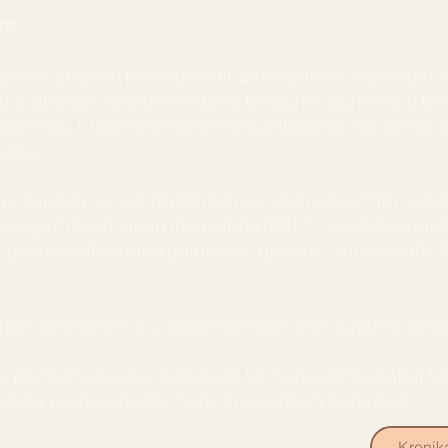
ez
 baten ertzean pasatuko dituzte oporrak, Kanadan. 
bizi direnak; Bastienek bere beldurrei aurre egin b
rabazteko. Elkarrekin beren sexualtasuna eta aintz
uzte.
ar-kanadar errealizatzailearen lehenengo film luze
la grafikoan oinarritzen dena (2017). Sendotasune
detasun-maitasunen gainekoa, genero fantastikotik 
 hori adierazten du, kolore arrosak eta ilunak erabili
 planoen osaera, batez ere kamera eremu zabal ha
nekoa protagonistak naturaren erdian erakutsiz.
Kronik