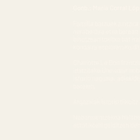
Gonb.: María Corral Lóp
Familia batzuek aintzira
nerabe dira etxe berean 
bihotzean tokitxo bat i
kondaira esploratuko dit
Charlotte Le Bon frantzi
idatzitako
Une sœur
nobe
istorio nagusia, adiski
batekin.
Argazkiak istorio bikoitz
Nabarmentzekoa halaber
estatikoan gelditzen de