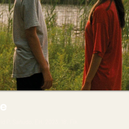
ke
vid P. Sañudo. EH, 2023, 18’. Fik