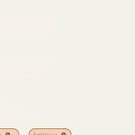
Bastien eta Chloe bi
eharko die Chloeren
irako mamuaren
a da, Bastien Vivesek
z konbinatzen du
hurbileko beste
z.
ndi batean era
a
Egitaragua