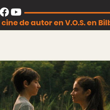
 cine de autor en V.O.S. en Bi