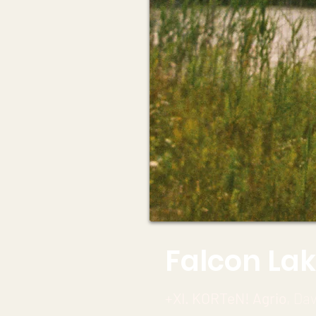
Falcon La
+XI. KORTeN! Agrio
, Da