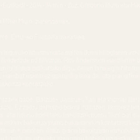
 ∙Euskadi ∙ 2014 ∙ 14 min ∙ Zuz. Gregorio Muro eta Mi
a Mikel Muro, zuzendariak.
rre, EHU-ko Filosofia irakaslea
en inguruko hausnarketa egiten duen trilogiaren azk
 funderade på tillvaron
. Roy Andersson suediarrak 
nen ibilbidea erakutsiko digu, beren lana egin bitart
. Hainbat esketxez osaturiko lana da, eta plano fink
akoitza kontatzeko.
lantzarik gabe. Batzuek Jacques Tati eta Ingmar Be
dute. Ez zaigu definizio txarra iruditzen. Umorez be
a, eta istorio horietako bakoitzak puntu “ilun” bat d
a esketx bakoitza plano bakarrarekin kontatzeak ez
asunik ematen. Aldiz, plano bakoitzean irakurketa 
zio honek, muntaketa azkarrago batean ezinezkoa lit