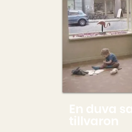
En duva sa
tillvaron