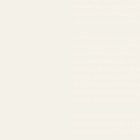
enkoadratuta dago plano 
bakarraren barnean plano
interesgarri eta entreten
Aurrez aipatutako guztia
mota lantzen du Andersso
duzunean edo zalantzan
duzunean bezalaxe. Iron
dagoela dakizunean atera
dizkigu Anderssonek, tri
ditu. Protagonisten kasu
broma artikulu saltzaile
salduz. Ezin barreari eut
Umorez beteriko gizakia
gren och funderade på ti
bihurtzen dute filma. (Kr