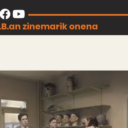
J.B.an zinemarik onena