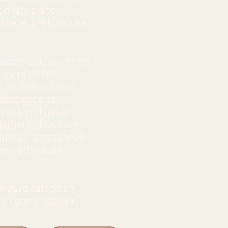
en ditu plano
a ere, pelikula zinez
statzen zaidan umore
 barre egiten
e dabilen susmoa
gitea ondo ez
aileak erakusten
garrietan kokatzen
 gabeak, gatzgabeak,
iren artikuluak
n duva satt på en
etan gomendagarri