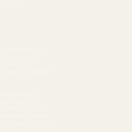
kel Muro
en atala dugu
En
broma artikuluak
ean suertatzen
o bakarra erabiltzen
rgmanen arteko
tetako kapitulu
u. Lehen aipaturiko
 dio hasiera batean
ugari egiteko tartea
zatekena. Bikainki