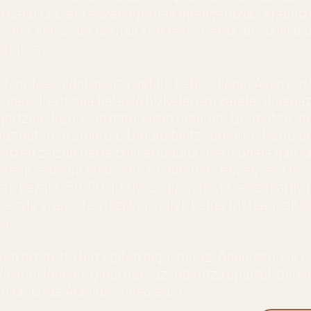
bakoitza, eta eszenografiak inteligentziaz erabiltz
 eta enkoadre berriak sortzeko. Beraz, bisualki bad
igarria.
ri, ordea, gidoi aparta gehitu behar diogu. Asko gu
nek. Pertsona batekin hizketan ari zarela, dioenaz
 jartzen duzunean datorkizun umorea. Brometan ot
iaz beteriko umorea. Umore beltz samarra. Barre e
tzen zaizun barre txiki erruduna. Pertsonaia galtz
steak, eskaintzeko asko ez dutenak, eta egoera irri
an bezala: 50-60 urteko bi gizon triste, energiarik
 bezala erakusten dizkigu, haiek baina tristeagoak d
si.
ren erretratu bat egiten digu, beraz, Anderssonek
E
llvaron
lanean, gidoi eta zuzendaritza apartek ben
ítika: Uxue Arzelus,
Zinea.eus
)