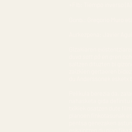
+Flb: Tiempo inverso (A)
Gonb.: Gregorio Muro et
Aurkezpena: Javier Agui
Gizakiaren existentziar
duva satt på en gren och
saltzen dituzten bi gizo
zaizkien gertaeren bidez
du Anderssonek esketx b
Pelikula berezia da, za
nahasketa gida definitu 
txikiek osatzen dute film
planoen finkotasunak et
pentsa genezaken astunt
eskaintzen du planifika