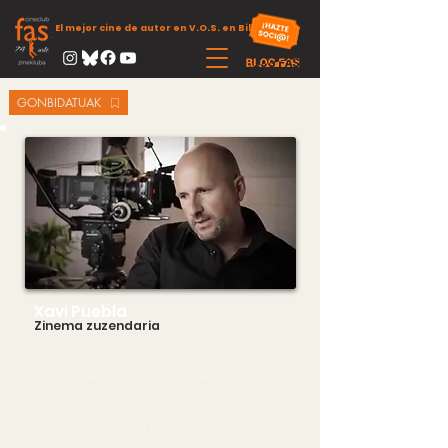
El mejor cine de autor en V.O.S. en Bilbao
GONBIDATUAK
Xavi Puebla
Zinema zuzendaria
(Bartzelona, 1969). UABek Informazio Zientzietan lizentziatua
(Bartzelona).
1996-1999 artean, Zuzendaritza eta Gidoi ikasketak egin zituen,
eta prestakuntza hori gidoigintzan eta aktore-zuzendaritzan
espezializatutako seminarioekin osatu zuen.
1999an bere lehen film luzea zuzendu zuen, "Nochedefiesta",
eta ondoren "Viernes" (2005), fikziozko film labur onenaren
Goya sarirako izendatua.