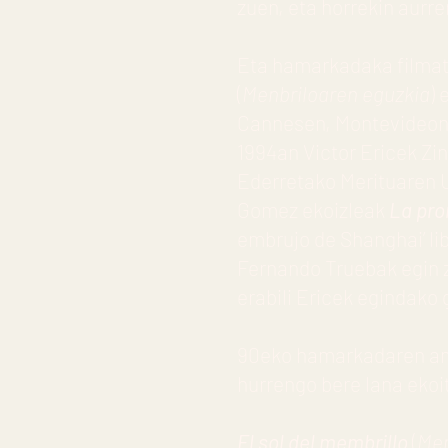
zuen, eta horrekin aurre
Eta hamarkadaka filmatu
(
Menbriloaren eguzkia
) 
Cannesen, Montevideon 
1994an Victor Ericek Zi
Ederretako Merituaren 
Gomez ekoizleak
La pr
embrujo de Shanghai’
li
Fernando Truebak egin 
erabili Ericek egindako 
90eko hamarkadaren ama
hurrengo bere lana ekoit
El sol del membrillo
(
Men