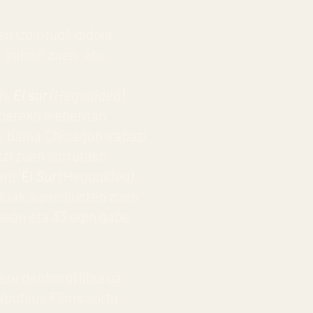
n izpiritua),
gidoia
irabazi zuen, eta
en,
El sur
(Hegoaldea)
 bereko eleberrian
), baina Chicagon irabazi
tzi zuen sortutako
i: ‘
El Sur
(
Hegoaldea
)
duak aurreikusten zuen
nean eta 33 egin gabe
bere denbora
)
liburua
Nautilus Films
sortu