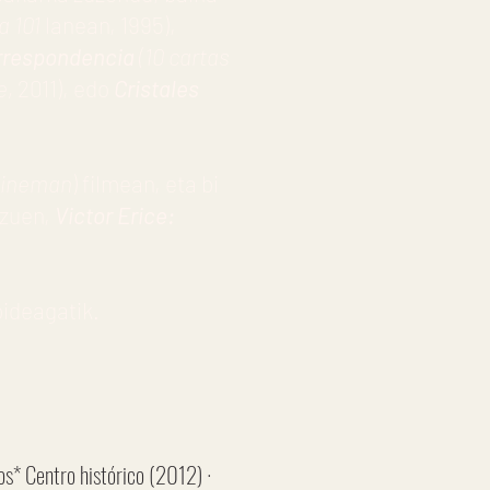
a 101
lanean, 1995),
rrespondencia
(10 cartas
e,
2011), edo
Cristales
zineman
) filmean, eta bi
 zuen,
Victor Erice:
bideagatik.
os* Centro histórico (2012) ·