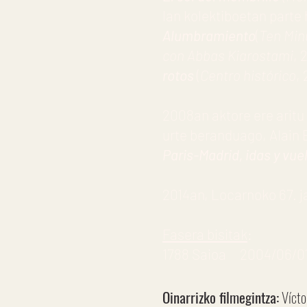
lan kolektiboetan parte
Alumbramiento
(
Ten Min
con Abbas Kiarostami
, 
rotos
(
Centro histórico
, 
2008an aktore ere aritu
urte beranduago, Alain 
Paris-Madrid, idas y vue
2014an, Locarnoko 67. j
Fasera bisitak
:
1788 Saioa 2004/06/01 
Oinarrizko filmegintza:
Vícto