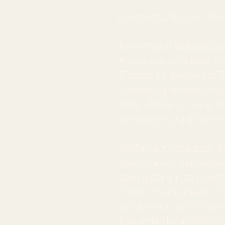
(Karrantza
,
Bizkaia. 194
Karrantzan (Bizkaia) jai
Hamazazpi urte bete zitu
Zientzia Politikoak eta 
Zinematografikoen Insti
dena -1962an-). Garai ha
pensamiento
aldizkarie
1963an aurkeztu zuen i
Donostiako Zinemaldian 
zuen gidoilari, baita a
(1969) film ertainean. U
zati batean, baita Zilar
Egearekin konpartitu zu