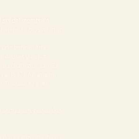
l sol del membrillo
abateko sinbiosia lortuz.
 urte batera, Arte
en Andres Vicente
eko eskatu zionean, ‘El
rse, 1993). Azkenean,
. Truebak ez zuen
s
sortu zuen, zeinarekin
z bakarka zuzendu, baina