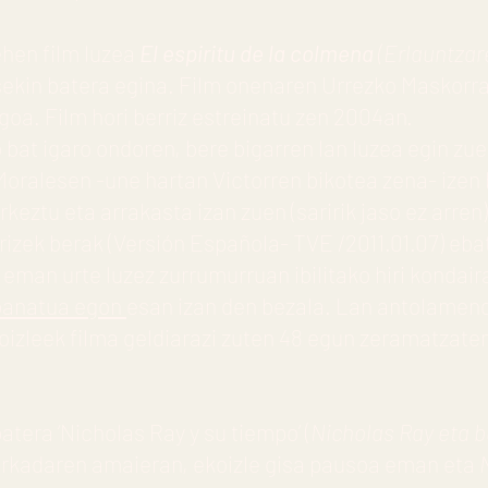
ehen film luzea
El espiritu de la colmena
(Erlauntzare
kin batera egina. Film onenaren Urrezko Maskorra 
goa. Film hori berriz estreinatu zen 2004an.
bat igaro ondoren, bere bigarren lan luzea egin zu
 Moralesen -une hartan Victorren bikotea zena- izen
keztu eta arrakasta izan zuen (saririk jaso ez arren
rizek berak (Versión Española- TVE /2011.01.07) eba
eman urte luzez zurrumurruan ibilitako hiri kondairar
n banatua egon
esan izan den bezala. Lan antolamen
koizleek filma geldiarazi zuten 48 egun zeramatzate
atera ‘Nicholas Ray y su tiempo’
(
Nicholas Ray eta 
arkadaren amaieran, ekoizle gisa pausoa eman eta