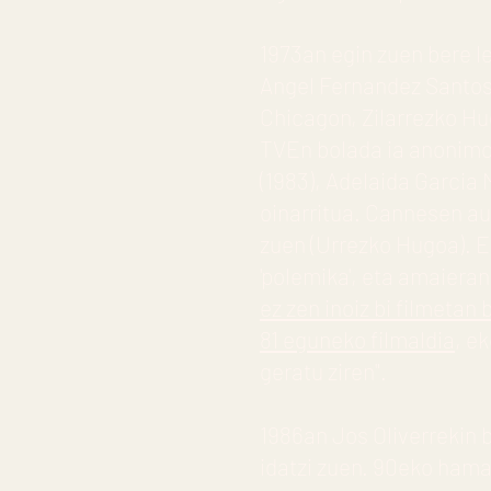
1973an egin zuen bere l
Angel Fernandez Santose
Chicagon, Zilarrezko Hu
TVEn bolada ia anonimo 
(1983), Adelaida Garcia
oinarritua. Cannesen aur
zuen (Urrezko Hugoa). E
'polemika', eta amaieran 
ez zen inoiz bi filmeta
81 eguneko filmaldia
, e
geratu ziren".
1986an Jos Oliverrekin b
idatzi zuen. 90eko ham