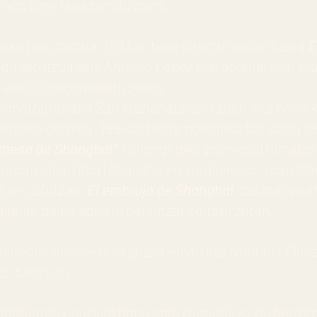
rago bere lana burutu zuen.
ko balu bezala, 1993an bere hirugarren lan luzea
E
egiteko itzuli zen, Antonio Lopez margolariarekin er
eta Chicagon saritu zuten.
nematografiako Sari Nazionala jaso zuen, eta handik
Urrezko domina. 1994an beste polemika bat sortu z
omesa de Shanghai
*
(
Shanghaiko promesa
) filmatz
buruan oinarritua (
Shanghaiko sorginkeria
, Juan Ma
zuen, 2002an,
El embrujo de Shanghai
izenburupean
gidoia, baina editatu behintzat editatu zuten.
ieran, ekoizle gisa jauzia eman eta
Nautilus Film
zi baitzuen.
briloaren eguzkia
) filma egin zuenetik ez du berri