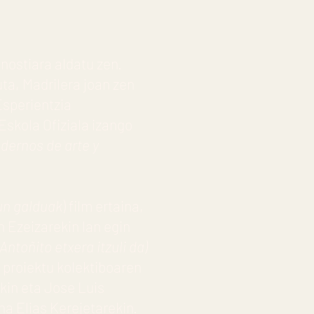
onostiara aldatu zen.
uta, Madrilera joan zen
Esperientzia
Eskola Ofiziala izango
dernos de arte y
n galduak
) film ertaina,
 Ezeizarekin lan egin
Antoñito etxera itzuli da)
) proiektu kolektiboaren
ekin eta Jose Luis
na Elias Kerejetarekin.