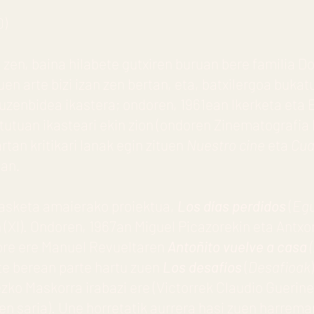
0)
o zen, baina hilabete gutxiren buruan bere familia D
en arte bizi izan zen bertan, eta, batxilergoa bukat
Zuzenbidea ikastera; ondoren, 1961ean Ikerketa eta 
tutuan ikasteari ekin zion (ondoren Zinematografia 
rtan kritikari lanak egin zituen
Nuestro cine
eta
Cua
tan
.
kasketa amaierako proiektua,
Los días perdidos
(
Egu
(XI). Ondoren, 1967an Miguel Picazorekin eta Antxon
ktore ere Manuel Revueltaren
Antoñito vuelve a casa
(
rte berean parte hartu zuen
Los desafíos
(
Desafioak
rezko Maskorra irabazi ere (Victorrek Claudio Guerin
en saria). Une horretatik aurrera hasi zuen harrema