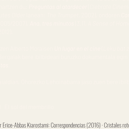
 hartzen du:
Preguntas al atardecer
(
Clebrate Cinem
utes Older
lanean:
The Trumpet,
2002), ondoren
Co
2005/2007),
Ana, tres minutos
(
3.11, A Sense of Hom
2012).
 zen Alberto Moraisen
Un lugar en el cine
(
Leku bat 
Bergalak bere ibilbideari buruzko dokumentala egin
ltas
.
aialdian, Ohorezko Lehoinabarra jaso zuen bere ibil
El sol del membrillo
r Erice-Abbas Kiarostami: Correspondencias (2016) · Cristales rot