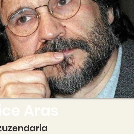
rice Aras
 zuzendaria