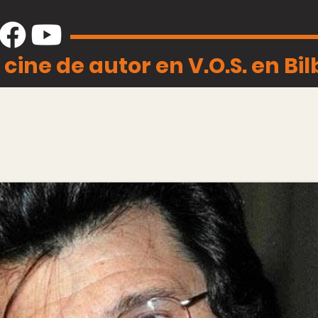
 cine de autor en V.O.S. en Bi