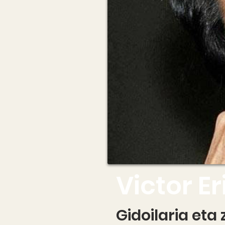
Victor E
Gidoilaria eta