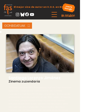
El mejor cine de autor en V.O.S. en Bilbao
GONBIDATUAK
Santiago Lorenzo Jiménez
Zinema zuzendaria
Santiago Lorenzok (1964, Portugalete), Irudi eta Gidoi ikasketak
egiten ditu Complutense Unibertsitatean eta Antzezte
Zuzendaritza Madrileko RESADean. Era berean, “El mundo del
acomplejao” fanzinea zuzentzen ari da. 1992. urtean “El lápiz de
la Factoría” produkzioetxea sortzen du eta honen bitartez,
dokumental eta fikzio artean dabiltzan sei laburmetrai idatzi
eta zuzentzen ditu Valladoliden. Pablo Llorens idatzitako
“Caracol, col, col” laburmetraiaren ekoizlea da eta lan honek,