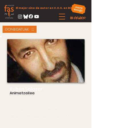
El mejor cine de autor en V.O.S. en Bilbao
GONBIDATUAK
Rubén Salazar
Animatzailea
Enrique García eta Rubén Salazar ikusentzunezkoen
Silverspace Animation Studios ekoiztetxeko ekoizle eta
arduradunak dira. Arabako enpresa honek zinema,
publizitatea, telebista eta multimedia arloetarako 3
dimentsiotako edukietan du espezialitatea. Duela pare bat
urte, haien film laburretako batekin, Perpetuum mobile
izenekoa, Oscar sarietarako aurre-hautaketan sartzea lortu
zuten. “Daisy Cutter / La cortadora de margaritas”, bere azken