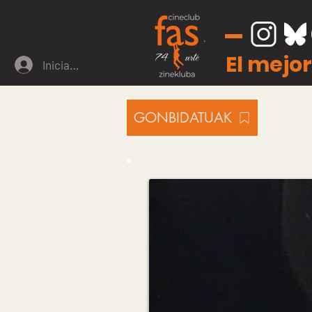
El mejor
Iniciar sesión
GONBIDATUAK