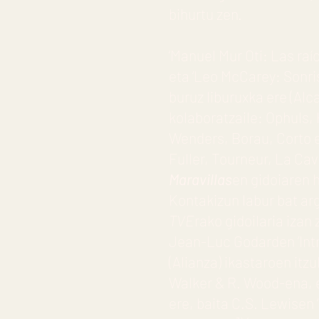
bihurtu zen.
‘Manuel Mur Oti: Las raí
eta ‘Leo McCarey: Sonris
buruz liburuxka ere (Alc
kolaboratzaile: Ophuls, 
Wenders, Borau, Corto e
Fuller, Tourneur, La Ca
Maravillas
en gidoiaren 
Kontakizun labur bat ar
TVE
rako gidoilaria izan
Jean-Luc Godarden ‘Intro
(Alianza) ikastaroen itz
Walker & R. Wood-ena, e
ere, baita C.S. Lewisen 