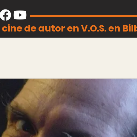
 cine de autor en V.O.S. en Bi