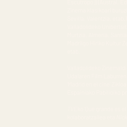
Escutropo]) (Austral, E
Zinema klasikoari buru
Sevilla, Valentzia, etab
Valladolideko Unibertsi
Murtzia, Almeria, Santi
Madrilgo Hiriko Kultur 
etab.
Valladolideko Zinemaldi
Udalaren Film Laburren
‘Madrid en el cine' Zik
Espainiako Pabilioiko p
TVE
ko 'Qué grande es el
kolaboratzailea eta
Nic