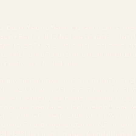
, 1992tik Madrilgo Merkataritza eta Industria Ganbe
 Euro + Efecto 2000 bulegoko arduraduna. Julian Ma
azlearen eta Fernando Marias historialariaren anaia
loba eta Ricardo Franco zinemagilearen lehengusua
o erakarpena saihestezina da.
orrek zinema-kritikara eraman zuen 1966tik, aldizk
por..., Casablanca, Cineinformación, Nuevo Fotogra
a de la Generalitat Valenciana, Nosferatu, Viridían
 gran ilusión
perutarrak
, Ojo al Cine
kolonbiarra
, R
tan,
Revista de Occidente, El Urogallo eta Rey Laga
io 16
eta
El Mundo
egunkarietan eta
RNE
ren
Radio 
1986-1988) eta Zinematografiako Zuzendari Nagusi (