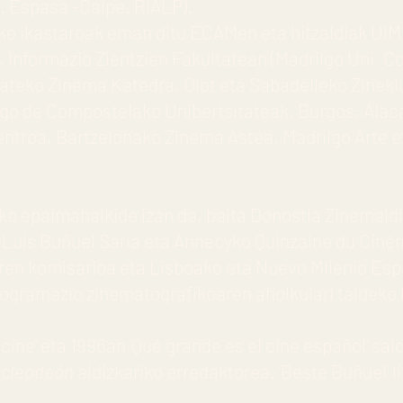
d. Espasa -Calpe. RIALP).
zko ikastaroak eman ditu ECAMen eta hitzaldiak UI
.), Informazio Zientzien Fakultatean (Madrilgo Uni. 
tateko Zinema Katedra, Olot eta Sabadelleko Zinekl
ago de Compostelako Unibertsitateak, Burgos, Alac
Zentroa, Bartzelonako Zinema Astea, Madrilgo Arte e
ko epaimahaikide izan da, baita Donostia Zinemald
 Luis Buñuel Saria eta Annecyko Quinzaine du Ciné
loaren komisarioa eta Lisboako eta Nuevo Milenio Es
rogramazio zinematografikoaren aholkulari taldeko 
 cine' eta 1996an 'Qué grande es el cine español' sa
kcleodeón
aldizkariko erredaktorea. ‘Beste Buñuel' l