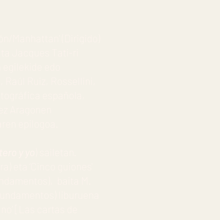
ón/Manhattan' (Dirigido)
ita Jacques Tati-ri
n egilekide edo
 Raúl Ruiz, Rossellini,
atográfica española,
rez Aragonen
aren epilogoa.
tero y yo
) sailetan.
a) eta ‘Cinco guiones'
Fundamentos), baita M.
(Fundamentos) liburuena
ino’ [Las cartas de