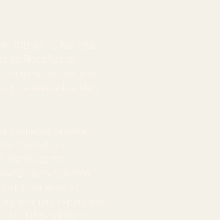
ra Ofizialeko Ikasketa
rias filosofoaren
. Gainera, Jesus (Jess)
. Erreferente horiekin,
ari espezializatuetan:
mas, Manhattan,
a, Banda aparte,
evue Beige du Cinéma
,
rto
aldizkarietan,
El
3
egunkarian. Espainiako
ICAA, 1988-1990) ere