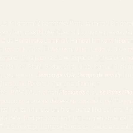
ces del drama' (Zinemateka Portugaldarra), ‘Sin perd
as y lágrimas' (Nickel Odeón) liburuen egilea da, ba
alá de Henaresko Jaialdia). Hainbat lan kolektibore
Hitchcock, Ford, El Western, Vidor, Ledoux, Oliveira,
spañol, Cine japonés, Cine español, Crítica cinem
va, Naruse, Stahl, Godarden bi, etab. Manuel Gutiér
hitzaurrea eta
Tiempo de vivir, tiempo de revivir
film
gitaratu du
Revista Hiperión
aldizkarian.
 zen 1972-1975 urteetan
Ficciones
eta
Los libros
(
Pla
ducción a una verdadera historia del cine' (Musidor
ultzailea izan da, eta Chabrol-i buruz liburuak ere (
ta Peter Bodganovich-en ‘Fritz Lang en América' 
‘The Screwtape Letters' (‘Cartas del diablo a su sobr