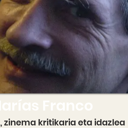
Marías Franco
 zinema kritikaria eta idazlea