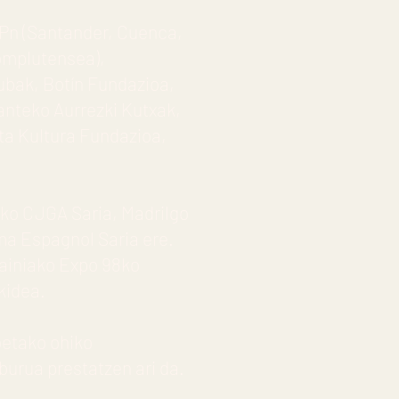
MPn (Santander, Cuenca,
Complutensea),
ubak, Botín Fundazioa,
anteko Aurrezki Kutxak,
ta Kultura Fundazioa,
iko CJGA Saria, Madrilgo
ma Espagnol Saria ere.
painiako Expo 98ko
kidea.
ioetako ohiko
iburua prestatzen ari da.