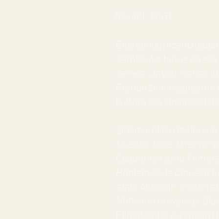
(Madril. 1947)
Ekonomian lizentziaduna
Zerbitzuko burua da eta
semea, Javier Marias id
Franco zinemagilearen i
kultura eta zinemarekik
Zinemarekiko maitasun h
Nuestro Cine, Director 
Cuadernos de la Filmotec
Hablemos de Cine eta La
etab. Aldizkari orokorre
Noticiero Universal, Diar
Filmategiko zuzendari (