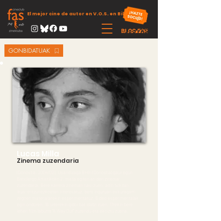
El mejor cine de autor en V.O.S. en Bilbao
GONBIDATUAK
Lucas Milla
Zinema zuzendaria
(Donostia. 2004/02), Usandizaga BHIn (Donostia) gaur egun
Batxilergo Artistikoko 2. maila egiten ari den zinema-
zuzendaria. Bere karrera zineman hasi zuen, adin txikitan,
ikus-entzunezkoetan interesatuz, bere inguruan eskuragarri
zegoen materialarekin esperimentatuz. Bideo esperimentalak
egin ondoren, 16 urterekin gidoi bat idatzi zuen, 17rekin bere
lehen film laburra “A Way Out” zuzendu eta ekoiztu zuena.